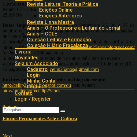
Literários do
Revista Leitura: Teoria e Prática
Paraná CELLIP
Edições Online
25 ANOS
Edições Anteriores
Revista Linha Mestra
Datas Importantes
1. Realização do Seminário: 25, 26 e 27 de
Anais – O Professor e a Leitura do Jornal
outubro de 2011 (de terça a quinta-feira), na Universidade Estadual
Anais – COLE
de Londrina (UEL)
Coleção Leitura e Formação
2. Inscrições com apresentação de trabalho: de 4 de abril a 3 de
Coleção Hilário Fracalanza
junho, na página do evento
http://cellip25anos.blogspot.com/
Livraria
(resumo de 150 a 200 palavras)
Novidades
3. Inscrições como ouvinte: de 4 de abril até a data do evento
Seja um Associado
4.Envio de artigo completo para a publicação: até 10 de junho (10 a
Cadastro
12 páginas), pelo e-mail
cellip25anos@gmail.com
Login
Em breve maiores informações no blog do evento:
Minha Conta
http://cellip25anos.blogspot.com/ou
pelo twitter:
Logout
http://twitter.com/cellip25anos
Contato
Login / Register
Previous
Fóruns Permanentes Arte e Cultura
Next