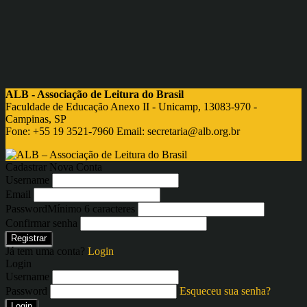
ALB - Associação de Leitura do Brasil
Faculdade de Educação Anexo II - Unicamp, 13083-970 -
Campinas, SP
Fone: +55 19 3521-7960 Email:
secretaria@alb.org.br
Cadastrar Nova Conta
Username
Email
Password
Mínimo 6 caracteres
Confirmar senha
Registrar
Já tem uma conta?
Login
Login
Username
Password
Esqueceu sua senha?
Login