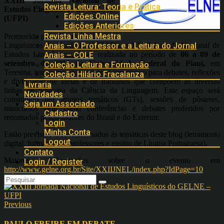
XXIII Jornada Nacional de
Revista Leitura: Teoria e Prática
Estudos Linguísticos do GELNE
Edições Online
(UFPI)
Edições Anteriores
Revista Linha Mestra
Promovida pelo Grupo de Estudos
Linguísticos do Nordeste (GELNE), a XXIII Jornada Nacional de
Anais – O Professor e a Leitura do Jornal
Estudos Linguísticos, a ser realizada no período de
06 a 09 de
Anais – COLE
setembro de 2010 na Universidade Federal do Piauí,
em
Coleção Leitura e Formação
Teresina, tem como proposta criar um espaço para debates, reflexões
Coleção Hilário Fracalanza
e divulgação de idéias e de trabalhos que compõem as diversas
Livraria
linhas de pesquisa da Ciência da Linguagem. Este espaço será
Novidades
constituído por grupos temáticos (GTs), sessões de pôsteres,
Seja um Associado
minicursos bem como conferências e debates proferidos por
Cadastro
renomados pesquisadores do Brasil e do Exterior.
Login
Minha Conta
Estão previstos GTs relacionados às temáticas deste blog (letramento
Logout
digital, formação de professores e ensino de Língua Portuguesa).
Contato
Maiores informações sobre o evento em
Login / Register
http://www.gelne.org.br/Site/XXIIJNEL/index.php?IdPage=10
Previous
PAULO FREIRE EM DEBATE