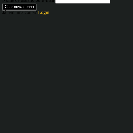
Nome de usuário ou E-mail
Criar nova senha
Já tem uma conta?
Login