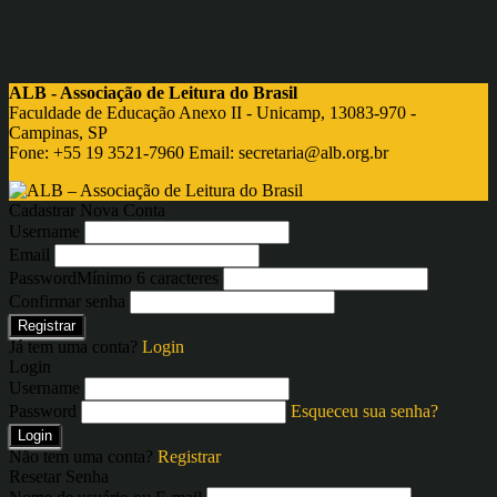
ALB - Associação de Leitura do Brasil
Faculdade de Educação Anexo II - Unicamp, 13083-970 -
Campinas, SP
Fone: +55 19 3521-7960 Email:
secretaria@alb.org.br
Cadastrar Nova Conta
Username
Email
Password
Mínimo 6 caracteres
Confirmar senha
Registrar
Já tem uma conta?
Login
Login
Username
Password
Esqueceu sua senha?
Login
Não tem uma conta?
Registrar
Resetar Senha