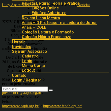
Revista Leitura: Teoria e Prática
Lucy Aparecida Rudék
15 de fevereiro de 2011
Notícias
Edições Online
Edições Anteriores
Revista Linha Mestra
XXIV CBBD – Congresso
Anais – O Professor e a Leitura do Jornal
Brasileiro de
Anais – COLE
Biblioteconomia,
Coleção Leitura e Formação
Documentação e
Coleção Hilário Fracalanza
Ciência da Informação:
Livraria
Sistemas de informação,
Novidades
multiculturalidade e inclusão
Seja um Associado
social.
Cadastro
De
7 a 10 de agosto de
Login
2011
, no
Centro Cultural e
Minha Conta
de Exposições Ruth
Logout
Cardoso, em Maceió
.
Contato
Mais informações sobre o
Login / Register
evento pelos emails:
eliasbsilva@hotmail.com
,
presidencia@aapb.org.br
,
ou pelo site da AAPB e
Febab:
http://www.aapb.org.br/
e
http://www.febab.org.br/