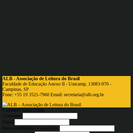
ALB - Associação de Leitura do Brasil
Faculdade de Educação Anexo II - Unicamp, 13083-970 -
Campinas, SP
Fone: +55 19 3521-7960 Email:
secretaria@alb.org.br
Cadastrar Nova Conta
Username
Email
Password
Mínimo 6 caracteres