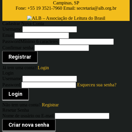
Campinas, SP
Fone: +55 19 3521-7960 Email:
secretaria@alb.org.br
Cadastrar Nova Conta
Username
Email
Password
Mínimo 6 caracteres
Confirmar senha
Registrar
Já tem uma conta?
Login
Login
Username
Password
Esqueceu sua senha?
Login
Não tem uma conta?
Registrar
Resetar Senha
Nome de usuário ou E-mail
Criar nova senha