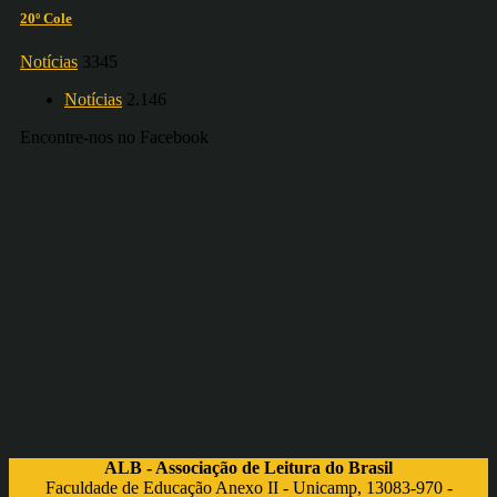
20º Cole
Notícias
3345
Notícias
2.146
Encontre-nos no Facebook
ALB - Associação de Leitura do Brasil
Faculdade de Educação Anexo II - Unicamp, 13083-970 -