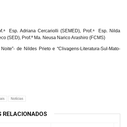
. ͣ Esp. Adriana Cercariolli (SEMED), Prof. ͣ Esp. Nilda
ueco (SED), Prof.ª Ma. Neusa Narico Arashiro (FCMS)
Noite”- de Nildes Prieto e “Clivagens-Literatura-Sul-Mato-
rais
Notícias
S RELACIONADOS