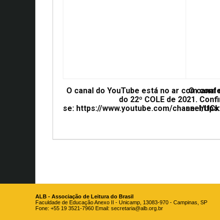
O canal do YouTube está no ar com conf
O canal
do 22º COLE de 2021. Confi
se: https://www.youtube.com/channel/
se: htt
ALB - Associação de Leitura do Brasil
Faculdade de Educação Anexo II - Unicamp, 13083-970 - Campinas, SP
Fone: +55 19 3521-7960 Email:
secretaria@alb.org.br