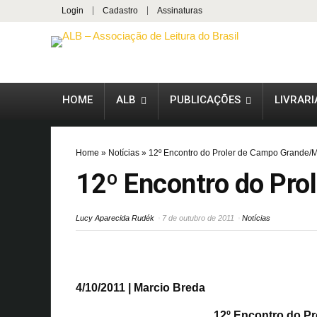
Login
Cadastro
Assinaturas
HOME
ALB
PUBLICAÇÕES
LIVRARI
Home
»
Notícias
»
12º Encontro do Proler de Campo Grande/
12º Encontro do Pr
Lucy Aparecida Rudék
7 de outubro de 2011
Notícias
4/10/2011 | Marcio Breda
12º Encontro do P