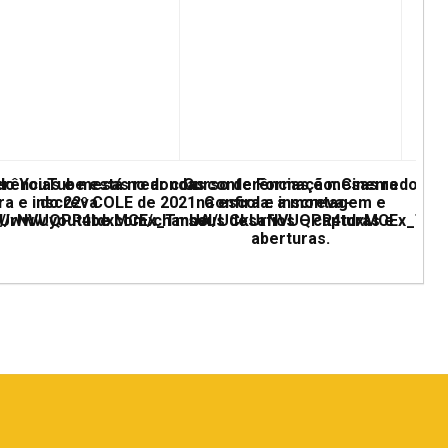
erências e mesas redondas
 do YouTube está no ar com conferências e mesas redonda
Curso de Formação: Cinema
ra e inscreva
do 22º COLE de 2021. Confira e inscreva-
na escola: a montagem e
UCkUrNVUQPR4tdxMCEx_TmUA
ps://www.youtube.com/channel/UCkUrNVUQPR4tdxMCEx_Tm
seus desafios – capturas e
aberturas.