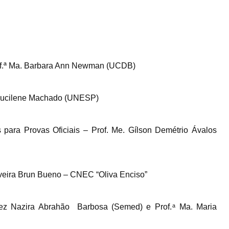
rof.ª Ma. Barbara Ann Newman (UCDB)
. Lucilene Machado (UNESP)
 para Provas Oficiais – Prof. Me. Gílson Demétrio Ávalos
iveira Brun Bueno – CNEC “Oliva Enciso”
nez Nazira Abrahão Barbosa (Semed) e Prof. ͣ Ma. Maria