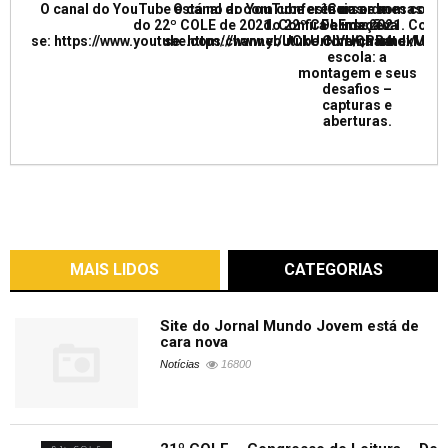
O canal do YouTube está no ar com conferências e mesas re
O canal do YouTube está no ar com conf
Curso de
do 22º COLE de 2021. Confira e inscreva
do 22º COLE de 2021. Confir
Formação:
se: https://www.youtube.com/channel/UCkUrNVUQPR4tdxMC
se: https://www.youtube.com/channel/
Cinema na
escola: a
montagem e seus
desafios –
capturas e
aberturas.
MAIS LIDOS
CATEGORIAS
Site do Jornal Mundo Jovem está de
cara nova
Notícias
16800