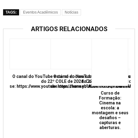
TAGS:
Eventos Acadêmicos
Notícias
ARTIGOS RELACIONADOS
O canal do YouTube está no ar com conferências e mesas re
O canal do YouTube está no ar com conf
do 22º COLE de 2021. Confira e inscreva
do 22º COLE de 2021. Confir
se: https://www.youtube.com/channel/UCkUrNVUQPR4tdxMC
se: https://www.youtube.com/channel/
Curso de
Formação:
Cinema na
escola: a
montagem e seus
desafios –
capturas e
aberturas.