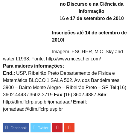
no Discurso e na Ciência da
Informação
16 e 17 de setembro de 2010
Inscrições até 14 de setembro de
2010!
Imagem. ESCHER, M.C. Sky and
water I.1938. Fonte:
http://www.mcescher.com/
Para maiores informações:
End.:
USP. Ribeirão Preto Departamento de Física e
Matemática BLOCO 1 SALA 502. Av. dos Bandeirantes,
3900 – Bairro Monte Alegre – Ribeirão Preto – SP
Tel:(
16)
3602-4443 / 3602-3719
Fax:(
16) 3602-4887
Site:
http://dfm.ffclrp.usp.br/jornadaad/
Email:
jornadaad@dfm.ffclrp.usp.br