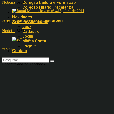
Notícias
5881
Coleção Leitura e Formação
Coleção Hilário Fracalanza
Livraria
Novidades
Jornal Mundo Jovem nº 415, abril de 2011
Seja um Associado
back
Notícias
5361
Cadastro
Login
Minha Conta
Logout
20º Cole
Contato
Notícias
3345
Encontre-nos no Facebook