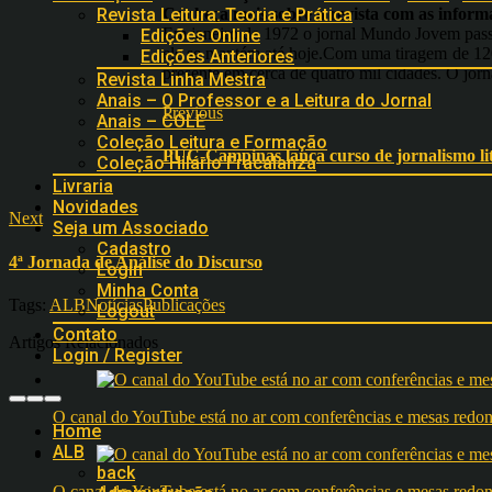
Conheça mais sobre a revista com as inform
Revista Leitura: Teoria e Prática
Em janeiro de 1972 o jornal Mundo Jovem pas
Edições Online
ele se mantém até hoje.Com uma tiragem de 120 
Edições Anteriores
presente em cerca de quatro mil cidades. O jor
Revista Linha Mestra
Anais – O Professor e a Leitura do Jornal
Previous
Anais – COLE
Coleção Leitura e Formação
PUC-Campinas lança curso de jornalismo li
Coleção Hilário Fracalanza
Livraria
Novidades
Next
Seja um Associado
Cadastro
4ª Jornada de Análise do Discurso
Login
Minha Conta
Tags:
ALB
Notícias
Publicações
Logout
Contato
Artigos Relacionados
Login / Register
O canal do YouTube está no ar com conferências e mesas 
Home
ALB
back
O canal do YouTube está no ar com conferências e mesas 