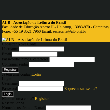
ALB - Associação de Leitura do Brasil
Faculdade de Educação Anexo II - Unicamp, 13083-970 - Campinas,
Fone: +55 19 3521-7960 Email:
secretaria@alb.org.br
Cadastrar Nova Conta
Username
Email
Password
Mínimo 6 caracteres
Confirmar senha
Registrar
Já tem uma conta?
Login
Login
Username
Password
Esqueceu sua senha?
Login
Não tem uma conta?
Registrar
Resetar Senha
Nome de usuário ou E-mail