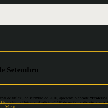
de Setembro
rnal de idéias”, de setembro de 2010, apresenta o encarte
“Professor
ALLE
, da FE da Unicamp. A edição nº 410 do periódico discute o tema d
o
–
Março