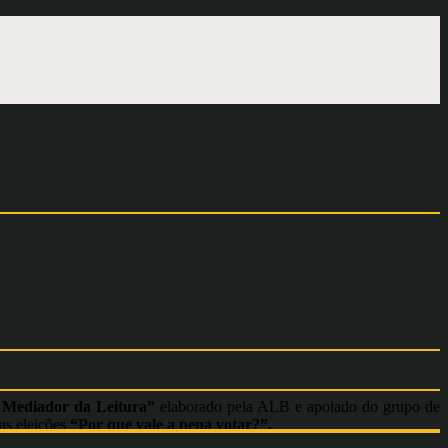
 Mediador da Leitura”
elaborado pela ALB e apoiado do grupo de
as eleições
“Por que vale a pena votar?”.