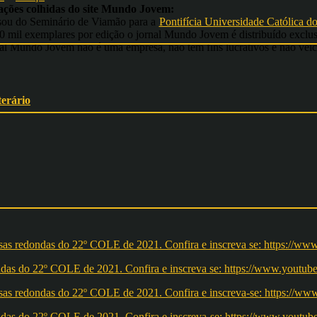
ações colhidas do site Mundo Jovem:
sou do Seminário de Viamão para a
Pontifícia Universidade Católica d
mil exemplares por edição o jornal Mundo Jovem é distribuído exclusiv
nal Mundo Jovem não é uma empresa, não tem fins lucrativos e não veic
terário
redondas do 22º COLE de 2021. Confira e inscreva se: https://ww
redondas do 22º COLE de 2021. Confira e inscreva-se: https://w