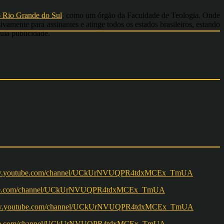
o Rio Grande do Sul
, como um órgão da Faculdade de Teologia. Onde
amente para assinantes e atinge todos os estados brasileiros, estando
ula publicidade.
w.youtube.com/channel/UCkUrNVUQPR4tdxMCEx_TmUA
ww.youtube.com/channel/UCkUrNVUQPR4tdxMCEx_TmUA