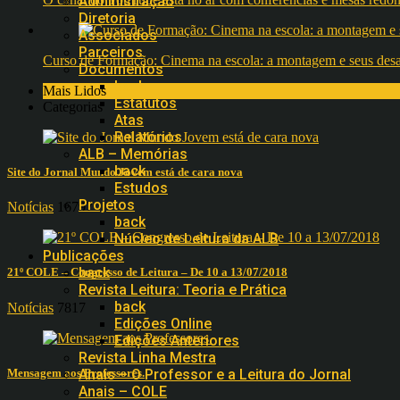
Administração
Diretoria
Associados
Parceiros
Curso de Formação: Cinema na escola: a montagem e seus desafi
Documentos
back
Mais Lidos
Estatutos
Categorias
Atas
Relatórios
ALB – Memórias
back
Site do Jornal Mundo Jovem está de cara nova
Estudos
Projetos
Notícias
16797
back
Núcleo de Leitura da ALB
Publicações
back
21º COLE – Congresso de Leitura – De 10 a 13/07/2018
Revista Leitura: Teoria e Prática
back
Notícias
7817
Edições Online
Edições Anteriores
Revista Linha Mestra
Mensagem aos Professores.
Anais – O Professor e a Leitura do Jornal
Anais – COLE