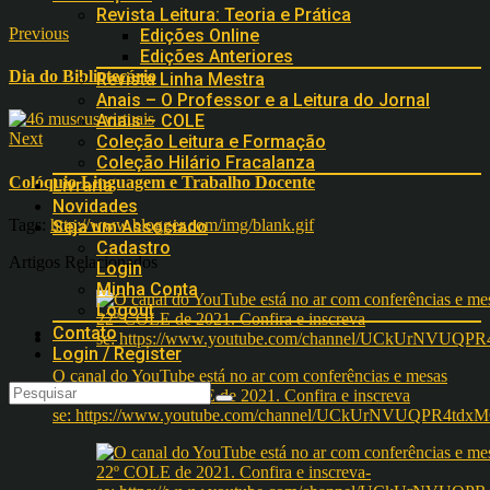
Revista Leitura: Teoria e Prática
Previous
Edições Online
Edições Anteriores
Dia do Bibliotecário
Revista Linha Mestra
Anais – O Professor e a Leitura do Jornal
Anais – COLE
Next
Coleção Leitura e Formação
Coleção Hilário Fracalanza
Colóquio Linguagem e Trabalho Docente
Livraria
Novidades
Tags:
http://www.blogger.com/img/blank.gif
Seja um Associado
Cadastro
Artigos Relacionados
Login
Minha Conta
Logout
Contato
Login / Register
O canal do YouTube está no ar com conferências e mesas
redondas do 22º COLE de 2021. Confira e inscreva
se: https://www.youtube.com/channel/UCkUrNVUQPR4t