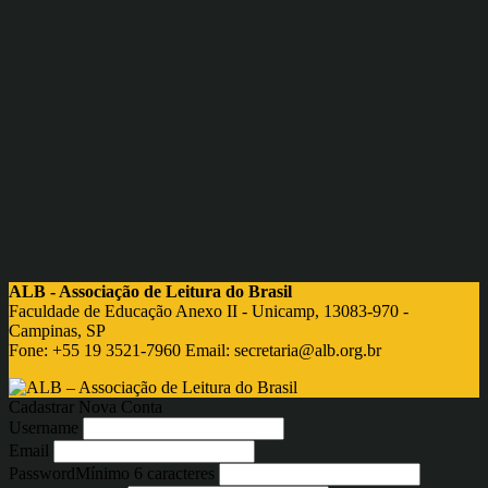
ALB - Associação de Leitura do Brasil
Faculdade de Educação Anexo II - Unicamp, 13083-970 -
Campinas, SP
Fone: +55 19 3521-7960 Email:
secretaria@alb.org.br
Cadastrar Nova Conta
Username
Email
Password
Mínimo 6 caracteres