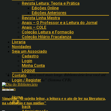
Revista Leitura: Teoria e Prática
Edições Online
Edições Anteriores
Revista Linha Mestra
Anais – O Professor e a Leitura do Jornal
Anais – COLE
Coleção Leitura e Formação
Coleção Hilário Fracalanza
Livraria
Novidades
Seja um Associado
Cadastro
Login
Minha Conta
Logout
“A informação leva você mais longe. Bibliotecário leva você até
Contato
ela” (Sistema CFB)
Login / Register
Previous
Home
Simpósio "O sujeito leitor, a leitura e o ato de ler na literatura,
ALB
na educação e nas mídias"
back