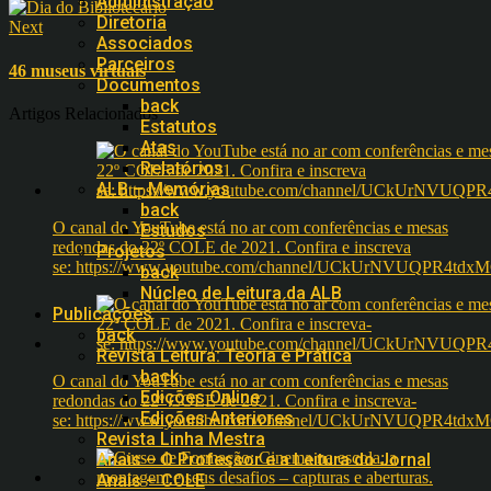
Administração
Diretoria
Next
Associados
Parceiros
46 museus virtuais
Documentos
back
Artigos Relacionados
Estatutos
Atas
Relatórios
ALB – Memórias
back
O canal do YouTube está no ar com conferências e mesas
Estudos
redondas do 22º COLE de 2021. Confira e inscreva
Projetos
se: https://www.youtube.com/channel/UCkUrNVUQPR4t
back
Núcleo de Leitura da ALB
Publicações
back
Revista Leitura: Teoria e Prática
back
O canal do YouTube está no ar com conferências e mesas
Edições Online
redondas do 22º COLE de 2021. Confira e inscreva-
Edições Anteriores
se: https://www.youtube.com/channel/UCkUrNVUQPR4t
Revista Linha Mestra
Anais – O Professor e a Leitura do Jornal
Anais – COLE