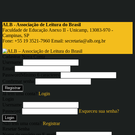
ALB - Associação de Leitura do Brasil
Faculdade de Educação Anexo II - Unicamp, 13083-970 -
Campinas, SP
Fone: +55 19 3521-7960 Email:
secretaria@alb.org.br
Cadastrar Nova Conta
Username
Email
Password
Mínimo 6 caracteres
Confirmar senha
Registrar
Já tem uma conta?
Login
Login
Username
Password
Esqueceu sua senha?
Login
Não tem uma conta?
Registrar
Resetar Senha
Nome de usuário ou E-mail