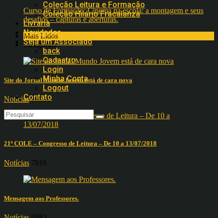
Coleção Leitura e Formação
Curso de Formação: Cinema na escola: a montagem e seus
Coleção Hilário Fracalanza
desafios – capturas e aberturas.
Livraria
Novidades
Mais Lidos
Seja um Associado
Categorias
back
Cadastro
Login
Minha Conta
Site do Jornal Mundo Jovem está de cara nova
Logout
Contato
Notícias
16800
21º COLE – Congresso de Leitura – De 10 a 13/07/2018
Notícias
7818
Mensagem aos Professores.
Notícias
5882