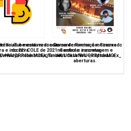
erências e mesas redondas
 do YouTube está no ar com conferências e mesas redonda
Curso de Formação: Cinema
ra e inscreva
do 22º COLE de 2021. Confira e inscreva-
na escola: a montagem e
UCkUrNVUQPR4tdxMCEx_TmUA
ps://www.youtube.com/channel/UCkUrNVUQPR4tdxMCEx_Tm
seus desafios – capturas e
aberturas.