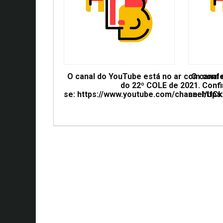
O canal do YouTube está no ar com conf
O canal
do 22º COLE de 2021. Confi
se: https://www.youtube.com/channel/
se: htt