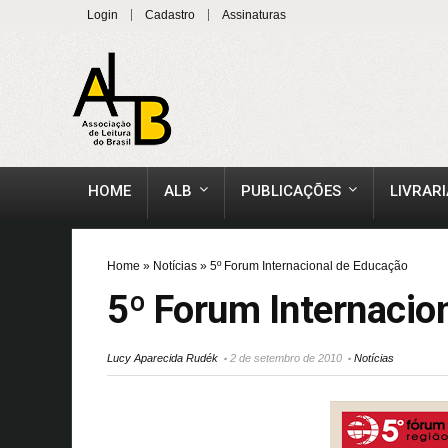
Login
Cadastro
Assinaturas
HOME
ALB
PUBLICAÇÕES
LIVRARI
Home
»
Notícias
»
5º Forum Internacional de Educação
5º Forum Internacio
Lucy Aparecida Rudék
2 de setembro de 2010
Notícias