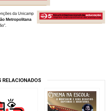
venções da Unicamp
ão Metropolitana
ão”.
S RELACIONADOS