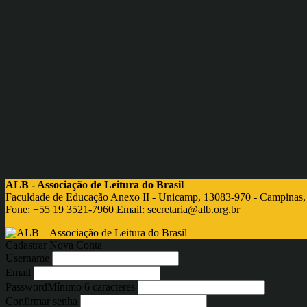
ALB - Associação de Leitura do Brasil
Faculdade de Educação Anexo II - Unicamp, 13083-970 - Campinas,
Fone: +55 19 3521-7960 Email:
secretaria@alb.org.br
Cadastrar Nova Conta
Username
Email
Password
Mínimo 6 caracteres
Confirmar senha