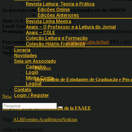
Revista Leitura: Teoria e Prática
Edições Online
As inscrições com trabalho estão prorrogadas até dia 30/09/10
Edições Anteriores
Data:
de 9 a 12 de novembro de 2010
Revista Linha Mestra
Local:
Hotel Praia Mar, em Natal-RN.
Anais – O Professor e a Leitura do Jornal
Promoção:
Programa de Pós-Graduação em Educação/Departamento d
Anais – COLE
Coleção Leitura e Formação
Para maiores informações:
Site:
www.ccsa.ufrn.br/6sel
TEL.:
(84)
Coleção Hilário Fracalanza
Coordenadora:
Profa. Dra. Marly Amarilha
Livraria
Apoio:
Novidades
Seja um Associado
Cadastro
Previous
Login
Minha Conta
Intercambio de Estudantes de Graduação e Pós
Logout
Contato
Login / Register
Next
XII Congreso de Antropología de la FAAEE
Tags:
ALB
Eventos Acadêmicos
Notícias
Artigos Relacionados