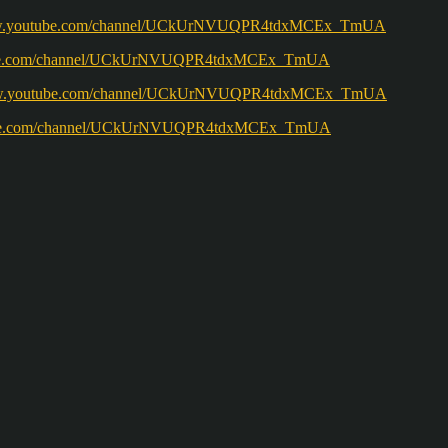
w.youtube.com/channel/UCkUrNVUQPR4tdxMCEx_TmUA
ww.youtube.com/channel/UCkUrNVUQPR4tdxMCEx_TmUA