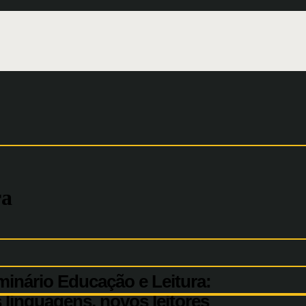
ra
minário Educação e Leitura:
 linguagens, novos leitores