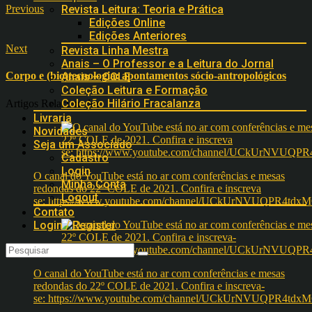
Previous
Revista Leitura: Teoria e Prática
Edições Online
Edições Anteriores
Next
Revista Linha Mestra
Anais – O Professor e a Leitura do Jornal
Corpo e (bio)tecnologia: apontamentos sócio-antropológicos
Anais – COLE
Coleção Leitura e Formação
Coleção Hilário Fracalanza
Artigos Relacionados
Livraria
Novidades
Seja um Associado
Cadastro
Login
O canal do YouTube está no ar com conferências e mesas
Minha Conta
redondas do 22º COLE de 2021. Confira e inscreva
Logout
se: https://www.youtube.com/channel/UCkUrNVUQPR4t
Contato
Login / Register
O canal do YouTube está no ar com conferências e mesas
redondas do 22º COLE de 2021. Confira e inscreva-
se: https://www.youtube.com/channel/UCkUrNVUQPR4t