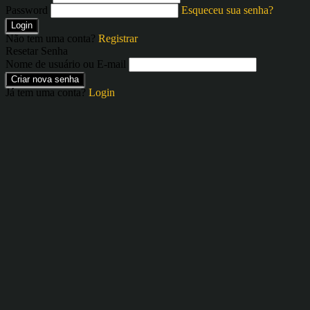
Password
Esqueceu sua senha?
Login
Não tem uma conta?
Registrar
Resetar Senha
Nome de usuário ou E-mail
Criar nova senha
Já tem uma conta?
Login