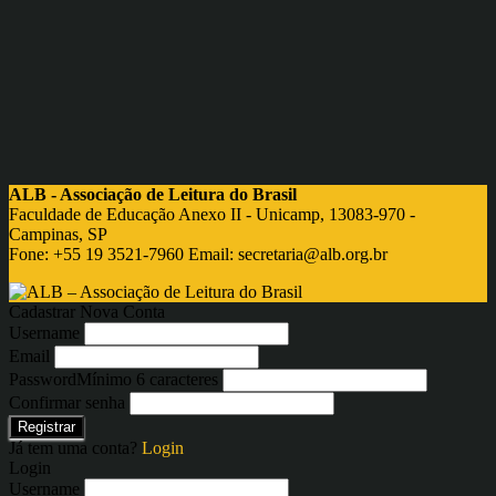
ALB - Associação de Leitura do Brasil
Faculdade de Educação Anexo II - Unicamp, 13083-970 -
Campinas, SP
Fone: +55 19 3521-7960 Email:
secretaria@alb.org.br
Cadastrar Nova Conta
Username
Email
Password
Mínimo 6 caracteres
Confirmar senha
Registrar
Já tem uma conta?
Login
Login
Username