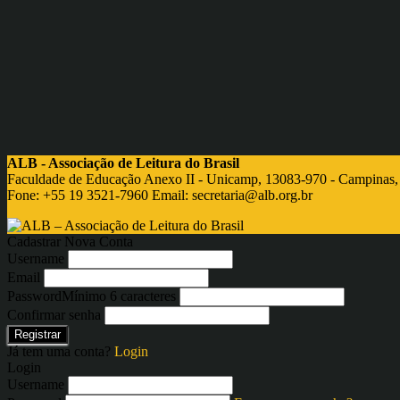
ALB - Associação de Leitura do Brasil
Faculdade de Educação Anexo II - Unicamp, 13083-970 - Campinas,
Fone: +55 19 3521-7960 Email:
secretaria@alb.org.br
Cadastrar Nova Conta
Username
Email
Password
Mínimo 6 caracteres
Confirmar senha
Registrar
Já tem uma conta?
Login
Login
Username