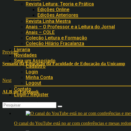
Revista Leitura: Teoria e Prática
Edições Online
Edições Anteriores
Revista Linha Mestra
Anais – O Professor e a Leitura do Jornal
Anais – COLE
Coleção Leitura e Formação
Coleção Hilário Fracalanza
Livraria
Previous
Novidades
Seja um Associado
Semana da Educação da Faculdade de Educação da Unicamp
Cadastro
Login
Minha Conta
Next
Logout
Contato
ALB no Facebook
Login / Register
Artigos Relacionados
O canal do YouTube está no ar com conferências e mesas 