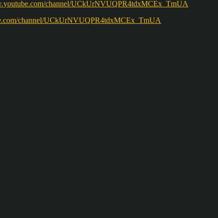
ww.youtube.com/channel/UCkUrNVUQPR4tdxMCEx_TmUA