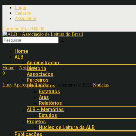
Login
Cadastro
Assinaturas
Carrinho (0) -
R$
0,00
Home
ALB
Administração
Home
»
Notícias
»
Diretoria
0
Associados
Parceiros
Lucy Aparecida Rudék
4 de setembro de 2012
Notícias
Documentos
Estatutos
Atas
Relatórios
ALB – Memórias
Estudos
Projetos
Núcleo de Leitura da ALB
Publicações