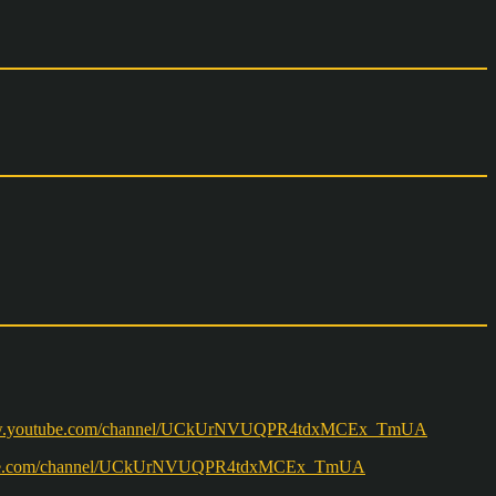
w.youtube.com/channel/UCkUrNVUQPR4tdxMCEx_TmUA