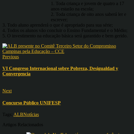
1. Toda criança e jovem de quatro a 17
anos estarão na escola;
2. Toda criança de oito anos saberá ler e
escrever;
3. Todo aluno aprenderá o que é apropriado para sua série;
4. Todos os alunos vão concluir o Ensino Fundamental e o Médio;
5. O investimento na educação básica será garantido e bem gerido.
Previous
VI Congreso Internacional sobre Pobreza, Desigualdad y
Convergencia
Next
Concurso Público UNIFESP
Tags:
ALB
Notícias
Artigos Relacionados