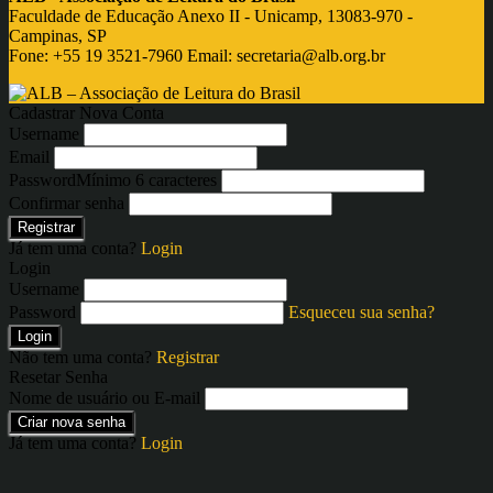
Faculdade de Educação Anexo II - Unicamp, 13083-970 -
Campinas, SP
Fone: +55 19 3521-7960 Email:
secretaria@alb.org.br
Cadastrar Nova Conta
Username
Email
Password
Mínimo 6 caracteres
Confirmar senha
Registrar
Já tem uma conta?
Login
Login
Username
Password
Esqueceu sua senha?
Login
Não tem uma conta?
Registrar
Resetar Senha
Nome de usuário ou E-mail
Criar nova senha
Já tem uma conta?
Login