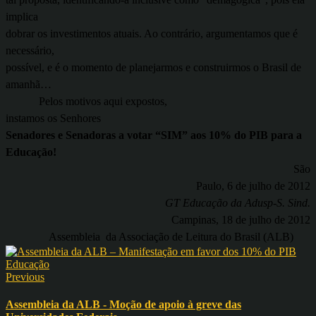
implica
dobrar os investimentos atuais. Ao contrário, argumentamos que é
necessário,
possível, e é o momento de planejarmos e construirmos o Brasil de
amanhã…
Pelos motivos aqui expostos,
instamos os Senhores
Senadores e Senadoras a votar “SIM” aos 10% do PIB para a
Educação!
São
Paulo, 6 de julho de 2012
GT Educação da Adusp-S. Sind.
Campinas, 18 de julho de 2012
Assembleia da Associação de Leitura do Brasil (ALB)
Previous
Assembleia da ALB - Moção de apoio à greve das