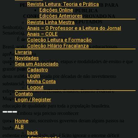
Revista Leitura: Teoria e Prática
PELA APROVAÇÃO DE 10% DO PIB PARA
Edições Online
A EDUCAÇÃO PÚBLICA
Edições Anteriores
CONFORME PROJETO APROVADO NA
CÂMARA DOS DEPUTADOS
Revista Linha Mestra
Senhor(a)
Anais – O Professor e a Leitura do Jornal
Senador(a),
Anais – COLE
É de conhecimento público que, no
Coleção Leitura e Formação
Coleção Hilário Fracalanza
Brasil, sexta economia do mundo, os sistemas educacionais
Livraria
apresentam baixa
Novidades
qualidade em todos os níveis, etapas e modalidades de ensino e que
Seja um Associado
grande parte
Cadastro
Login
desta realidade foi gerada por décadas de não investimento
Minha Conta
substancial, pelas
Logout
esferas administrativas (União, Estados, Distrito Federal e
Contato
Municípios), em
Login / Register
educação de qualidade para toda a população brasileira.
Embora seja preciso reconhecer
que, apesar disso, sucessivos governos deram alguns passos na
Home
ALB
busca de
back
enfrentar essa realidade, não é lícito ignorar o enorme déficit