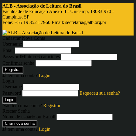
ALB - Associação de Leitura do Brasil
Faculdade de Educação Anexo II - Unicamp, 13083-970 -
Campinas, SP
Fone: +55 19 3521-7960 Email:
secretaria@alb.org.br
Cadastrar Nova Conta
Username
Email
Password
Mínimo 6 caracteres
Confirmar senha
Registrar
Já tem uma conta?
Login
Login
Username
Password
Esqueceu sua senha?
Login
Não tem uma conta?
Registrar
Resetar Senha
Nome de usuário ou E-mail
Criar nova senha
Já tem uma conta?
Login