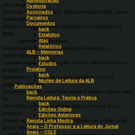
Administração
educacional que,
Diretoria
Associados
ainda hoje, abrange a Educação Básica (educação infantil, ensinos
Parceiros
fundamental e
Documentos
médio) e a Educação Superior (graduação e pós-graduação) no
back
Brasil.
Estatutos
Atas
Apesar do reconhecimento
Relatórios
internacional da importância da educação escolar para o
ALB – Memórias
desenvolvimento de toda
back
e qualquer nação, é notório no país: a falta de vagas em creches, o
Estudos
Projetos
pequeno
back
atendimento em pré-escolas, o tempo reduzido e a precária
Núcleo de Leitura da ALB
qualidade nos ensinos
Publicações
fundamental e médio, assim como também é gritante a falta de vagas
back
Revista Leitura: Teoria e Prática
nas
back
universidades públicas e a crescente disputa por cursos de pós-
Edições Online
graduação.
Edições Anteriores
Ademais, não podemos continuar convivendo com a chaga social
Revista Linha Mestra
Anais – O Professor e a Leitura do Jornal
que é a existência
Anais – COLE
de milhões de analfabetos e de um contingente de pessoas que