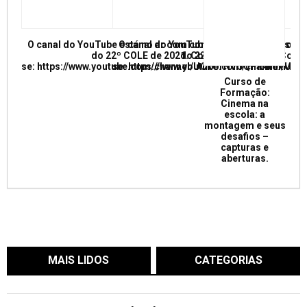
O canal do YouTube está no ar com conferências e mesas re
O canal do YouTube está no ar com conf
do 22º COLE de 2021. Confira e inscreva
do 22º COLE de 2021. Confir
se: https://www.youtube.com/channel/UCkUrNVUQPR4tdxMC
se: https://www.youtube.com/channel/
Curso de
Formação:
Cinema na
escola: a
montagem e seus
desafios –
capturas e
aberturas.
MAIS LIDOS
CATEGORIAS