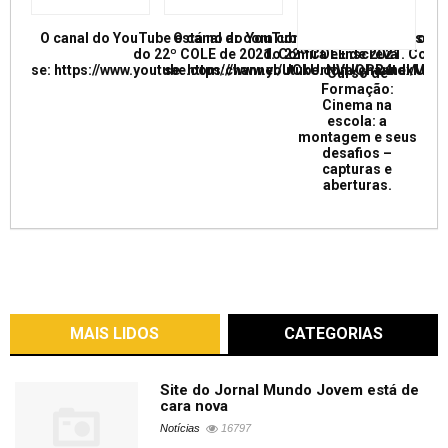
O canal do YouTube está no ar com conferências e mesas re
O canal do YouTube está no ar com conf
do 22º COLE de 2021. Confira e inscreva
do 22º COLE de 2021. Confir
se: https://www.youtube.com/channel/UCkUrNVUQPR4tdxMC
se: https://www.youtube.com/channel/
Curso de
Formação:
Cinema na
escola: a
montagem e seus
desafios –
capturas e
aberturas.
MAIS LIDOS
CATEGORIAS
Site do Jornal Mundo Jovem está de
cara nova
Notícias
16797