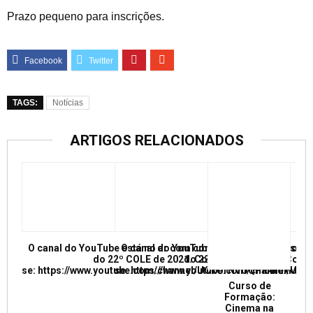
Prazo pequeno para inscrições.
TAGS:
Notícias
ARTIGOS RELACIONADOS
O canal do YouTube está no ar com conferências e mesas re
O canal do YouTube está no ar com conf
do 22º COLE de 2021. Confira e inscreva
do 22º COLE de 2021. Confir
se: https://www.youtube.com/channel/UCkUrNVUQPR4tdxMC
se: https://www.youtube.com/channel/
Curso de
Formação:
Cinema na