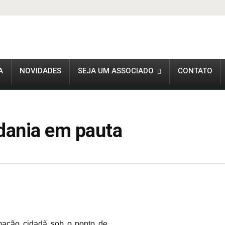
A
NOVIDADES
SEJA UM ASSOCIADO
CONTATO
dania em pauta
mação cidadã sob o ponto de