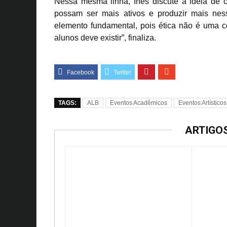
Nessa mesma linha, Inês discute a ideia de c
possam ser mais ativos e produzir mais ne
elemento fundamental, pois ética não é uma c
alunos deve existir”, finaliza.
TAGS:
ALB
Eventos Acadêmicos
Eventos Artísticos
ARTIGO