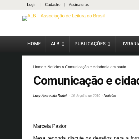
Login
Cadastro
Assinaturas
HOME
ALB
PUBLICAÇÕES
LIVRARI
Home
»
Notícias
»
Comunicação e cidadania em pauta
Comunicação e cida
Lucy Aparecida Rudék
16 de julho de 2010
Notícias
Marcela Pastor
Mesa redonda discute os desafios para a for