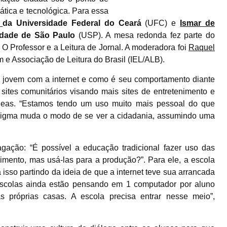
tica e tecnológica. Para essa
o
da Universidade Federal do Ceará
(UFC) e
Ismar de
sidade de São Paulo
(USP). A mesa redonda fez parte do
– O Professor e a Leitura de Jornal. A moderadora foi
Raquel
 e Associação de Leitura do Brasil (IEL/ALB).
 jovem com a internet e como é seu comportamento diante
sites comunitários visando mais sites de entretenimento e
neas. “Estamos tendo um uso muito mais pessoal do que
adigma muda o modo de se ver a cidadania, assumindo uma
ação: “É possível a educação tradicional fazer uso das
imento, mas usá-las para a produção?”. Para ele, a escola
sso partindo da ideia de que a internet teve sua arrancada
 escolas ainda estão pensando em 1 computador por aluno
 próprias casas. A escola precisa entrar nesse meio”,