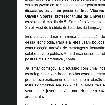
vista do jovem em tempos de convergência midiá
discussão, estiveram presentes
Inês Vitorin
Oliveira Soares
, professor
titular da Univer
terceiro e último dia do 5° Seminário Nacional 
Salek Fiad
do Instituto de Estudos da Linguagem
Inês destacou durante a mesa a associação do
dessa tecnologia. Para ela, eles usam poucos 
comunicação através de mensagens instantâ
colaborativo e político. A mudança desse par
postura mais produtiva”, conta.
Já Ismar começou a discussão com uma indag
tecnologias deixando de usá-las como entreten
permanece praticamente a mesma em relação a i
mais significativa em 1995, há 15 anos. “As
sendo que jovens estão produzindo em suas
argumenta.