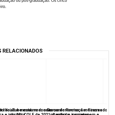
raduação ou pós-graduação. Os cinco
iro.
S RELACIONADOS
erências e mesas redondas
 do YouTube está no ar com conferências e mesas redonda
Curso de Formação: Cinema
ra e inscreva
do 22º COLE de 2021. Confira e inscreva-
na escola: a montagem e