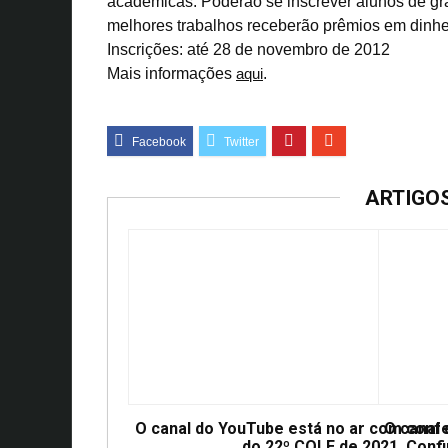
acadêmicas. Poderão se inscrever alunos de g
melhores trabalhos receberão prêmios em dinhe
Inscrições: até 28 de novembro de 2012
Mais informações
aqui
.
ARTIGO
O canal do YouTube está no ar com conf
O canal
do 22º COLE de 2021. Confi