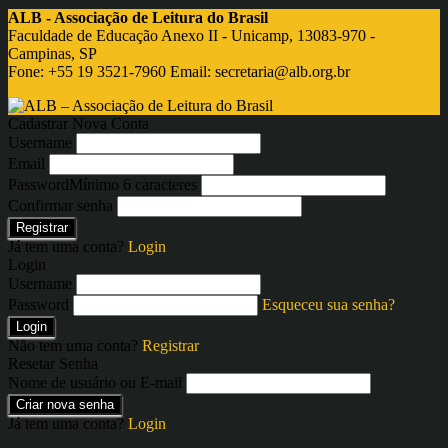
ALB - Associação de Leitura do Brasil
Faculdade de Educação Anexo II - Unicamp, 13083-970 -
Campinas, SP
Fone: +55 19 3521-7960 Email:
secretaria@alb.org.br
Cadastrar Nova Conta
Username
Email
Password
Mínimo 6 caracteres
Confirmar senha
Registrar
Já tem uma conta?
Login
Login
Username
Password
Esqueceu sua senha?
Login
Não tem uma conta?
Registrar
Resetar Senha
Nome de usuário ou E-mail
Criar nova senha
Já tem uma conta?
Login