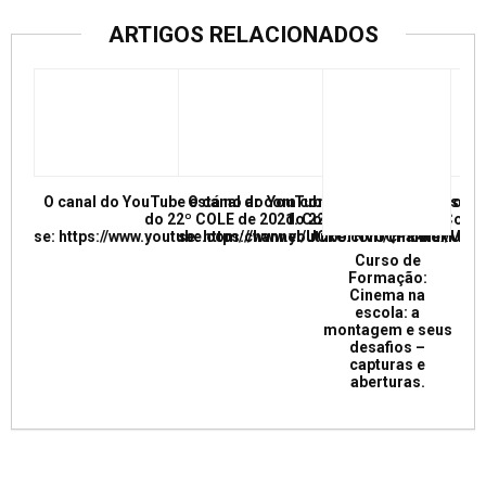
ARTIGOS RELACIONADOS
O canal do YouTube está no ar com conferências e mesas re
O canal do YouTube está no ar com conf
do 22º COLE de 2021. Confira e inscreva
do 22º COLE de 2021. Confir
se: https://www.youtube.com/channel/UCkUrNVUQPR4tdxMC
se: https://www.youtube.com/channel/
Curso de
Formação:
Cinema na
escola: a
montagem e seus
desafios –
capturas e
aberturas.