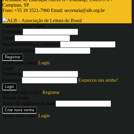
Campinas, SP
Fone: +55 19 3521-7960 Email:
secretaria@alb.org.br
Cadastrar Nova Conta
Username
Email
Password
Mínimo 6 caracteres
Confirmar senha
Registrar
Já tem uma conta?
Login
Login
Username
Password
Esqueceu sua senha?
Login
Não tem uma conta?
Registrar
Resetar Senha
Nome de usuário ou E-mail
Criar nova senha
Já tem uma conta?
Login