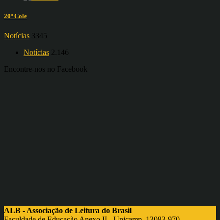
20º Cole
Notícias
3345
Notícias
2.146
Encontre-nos no Facebook
ALB - Associação de Leitura do Brasil
Faculdade de Educação Anexo II - Unicamp, 13083-970 -