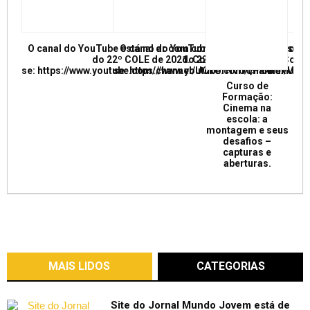
O canal do YouTube está no ar com conferências e mesas re
O canal do YouTube está no ar com conf
do 22º COLE de 2021. Confira e inscreva
do 22º COLE de 2021. Confir
se: https://www.youtube.com/channel/UCkUrNVUQPR4tdxMC
se: https://www.youtube.com/channel/
Curso de
Formação:
Cinema na
escola: a
montagem e seus
desafios –
capturas e
aberturas.
MAIS LIDOS
CATEGORIAS
Site do Jornal Mundo Jovem está de