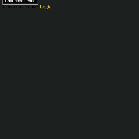
Criar nova senha
Já tem uma conta?
Login