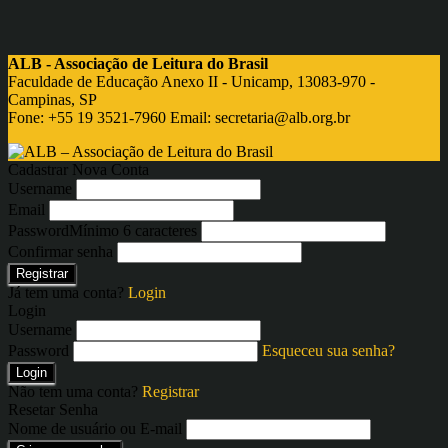
ALB - Associação de Leitura do Brasil
Faculdade de Educação Anexo II - Unicamp, 13083-970 -
Campinas, SP
Fone: +55 19 3521-7960 Email:
secretaria@alb.org.br
Cadastrar Nova Conta
Username
Email
Password
Mínimo 6 caracteres
Confirmar senha
Registrar
Já tem uma conta?
Login
Login
Username
Password
Esqueceu sua senha?
Login
Não tem uma conta?
Registrar
Resetar Senha
Nome de usuário ou E-mail