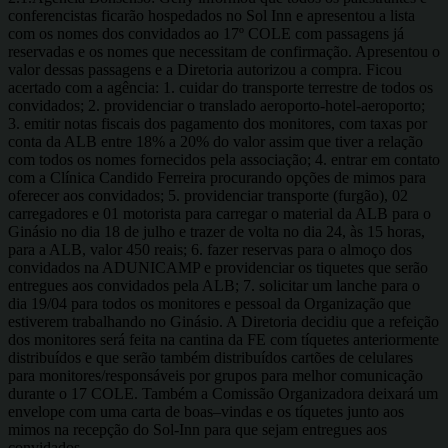
conferencistas ficarão hospedados no Sol Inn e apresentou a lista
com os nomes dos convidados ao 17º COLE com passagens já
reservadas e os nomes que necessitam de confirmação. Apresentou o
valor dessas passagens e a Diretoria autorizou a compra. Ficou
acertado com a agência: 1. cuidar do transporte terrestre de todos os
convidados; 2. providenciar o translado aeroporto-hotel-aeroporto;
3. emitir notas fiscais dos pagamento dos monitores, com taxas por
conta da ALB entre 18% a 20% do valor assim que tiver a relação
com todos os nomes fornecidos pela associação; 4. entrar em contato
com a Clínica Candido Ferreira procurando opções de mimos para
oferecer aos convidados; 5. providenciar transporte (furgão), 02
carregadores e 01 motorista para carregar o material da ALB para o
Ginásio no dia 18 de julho e trazer de volta no dia 24, às 15 horas,
para a ALB, valor 450 reais; 6. fazer reservas para o almoço dos
convidados na ADUNICAMP e providenciar os tiquetes que serão
entregues aos convidados pela ALB; 7. solicitar um lanche para o
dia 19/04 para todos os monitores e pessoal da Organização que
estiverem trabalhando no Ginásio. A Diretoria decidiu que a refeição
dos monitores será feita na cantina da FE com tíquetes anteriormente
distribuídos e que serão também distribuídos cartões de celulares
para monitores/responsáveis por grupos para melhor comunicação
durante o 17 COLE. Também a Comissão Organizadora deixará um
envelope com uma carta de boas–vindas e os tíquetes junto aos
mimos na recepção do Sol-Inn para que sejam entregues aos
convidados.