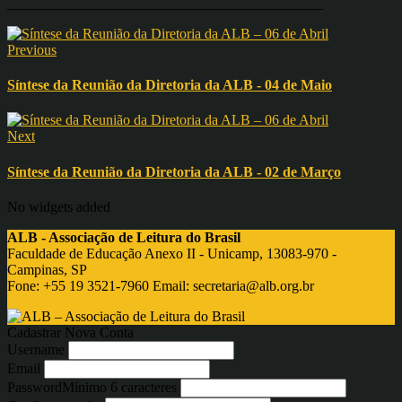
____________________________________________
Previous
Síntese da Reunião da Diretoria da ALB - 04 de Maio
Next
Síntese da Reunião da Diretoria da ALB - 02 de Março
No widgets added
ALB - Associação de Leitura do Brasil
Faculdade de Educação Anexo II - Unicamp, 13083-970 -
Campinas, SP
Fone: +55 19 3521-7960 Email:
secretaria@alb.org.br
Cadastrar Nova Conta
Username
Email
Password
Mínimo 6 caracteres