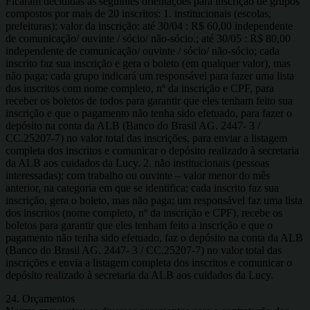
Ficaram decididas as seguintes orientações para inscrição de grupos
compostos por mais de 20 inscritos: 1. institucionais (escolas,
prefeituras): valor da inscrição: até 30/04 : R$ 60,00 independente
de comunicação/ ouvinte / sócio/ não-sócio.; até 30/05 : R$ 80,00
independente de comunicação/ ouvinte / sócio/ não-sócio; cada
inscrito faz sua inscrição e gera o boleto (em qualquer valor), mas
não paga; cada grupo indicará um responsável para fazer uma lista
dos inscritos com nome completo, nº da inscrição e CPF, para
receber os boletos de todos para garantir que eles tenham feito sua
inscrição e que o pagamento não tenha sido efetuado, para fazer o
depósito na conta da ALB (Banco do Brasil AG. 2447- 3 /
CC.25207-7) no valor total das inscrições, para enviar a listagem
completa dos inscritos e comunicar o depósito realizado à secretaria
da ALB aos cuidados da Lucy. 2. não institucionais (pessoas
interessadas): com trabalho ou ouvinte – valor menor do mês
anterior, na categoria em que se identifica; cada inscrito faz sua
inscrição, gera o boleto, mas não paga; um responsável faz uma lista
dos inscritos (nome completo, nº da inscrição e CPF), recebe os
boletos para garantir que eles tenham feito a inscrição e que o
pagamento não tenha sido efetuado, faz o depósito na conta da ALB
(Banco do Brasil AG. 2447- 3 / CC.25207-7) no valor total das
inscrições e envia a listagem completa dos inscritos e comunicar o
depósito realizado à secretaria da ALB aos cuidados da Lucy.
24. Orçamentos