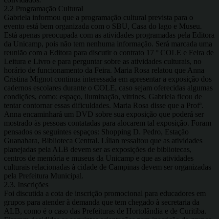
2.2 Programação Cultural
Gabriela informou que a programação cultural prevista para o
evento está bem organizada com o SBU, Casa do lago e Museu.
Está apenas preocupada com as atividades programadas pela Editora
da Unicamp, pois não tem nenhuma informação. Será marcada uma
reunião com a Editora para discutir o contrato 17 º COLE e Feira de
Leitura e Livro e para perguntar sobre as atividades culturais, no
horário de funcionamento da Feira. Maria Rosa relatou que Anna
Cristina Mignot continua interessada em apresentar a exposição dos
cadernos escolares durante o COLE, caso sejam oferecidas algumas
condições, como: espaço, iluminação, vitrines. Gabriela ficou de
tentar contornar essas dificuldades. Maria Rosa disse que a Profª.
Anna encaminhará um DVD sobre sua exposição que poderá ser
mostrado às pessoas contatadas para alocarem tal exposição. Foram
pensados os seguintes espaços: Shopping D. Pedro, Estação
Guanabara, Biblioteca Central. Lílian ressaltou que as atividades
planejadas pela ALB devem ser as exposições de bibliotecas,
centros de memória e museus da Unicamp e que as atividades
culturais relacionadas à cidade de Campinas devem ser organizadas
pela Prefeitura Municipal.
2.3. Inscrições
Foi discutida a cota de inscrição promocional para educadores em
grupos para atender à demanda que tem chegado à secretaria da
ALB, como é o caso das Prefeituras de Hortolândia e de Curitiba.