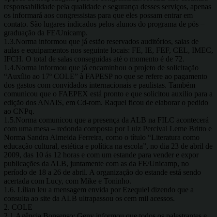
responsabilidade pela qualidade e segurança desses serviços, apenas
os informará aos congressistas para que eles possam entrar em
contato. São lugares indicados pelos alunos do programa de pós –
graduação da FE/Unicamp.
1.3.Norma informou que já estão reservados auditórios, salas de
aulas e equipamentos nos seguinte locais: FE, IE, FEF, CEL, IMEC,
IFCH. O total de salas conseguidas até o momento é de 72.
1.4.Norma informou que já encaminhou o projeto de solicitação
“Auxílio ao 17º COLE” à FAPESP no que se refere ao pagamento
dos gastos com convidados internacionais e paulistas. Também
comunicou que o FAEPEX está pronto e que solicitou auxilio para a
edição dos ANAIS, em Cd-rom. Raquel ficou de elaborar o pedido
ao CNPq.
1.5.Norma comunicou que a presença da ALB na FILC acontecerá
com uma mesa – redonda composta por Luiz Percival Leme Britto e
Norma Sandra Almeida Ferreira, como o título “Literatura como
educação cultural, estética e política na escola”, no dia 23 de abril de
2009, das 10 ás 12 horas e com um estande para vender e expor
publicações da ALB, juntamente com as da FE/Unicamp, no
período de 18 a 26 de abril. A organização do estande está sendo
acertada com Lucy, com Mike e Toninho.
1.6. Lílian leu a mensagem envida por Ezequiel dizendo que a
consulta ao site da ALB ultrapassou os cem mil acessos.
2. COLE
2.1.Agência Bonsenso: Geny informou que todos os palestrantes e