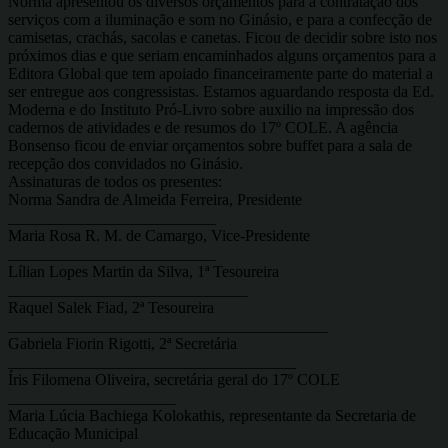
Norma apresentou os diversos orçamentos para a contratação dos
serviços com a iluminação e som no Ginásio, e para a confecção de
camisetas, crachás, sacolas e canetas. Ficou de decidir sobre isto nos
próximos dias e que seriam encaminhados alguns orçamentos para a
Editora Global que tem apoiado financeiramente parte do material a
ser entregue aos congressistas. Estamos aguardando resposta da Ed.
Moderna e do Instituto Pró-Livro sobre auxilio na impressão dos
cadernos de atividades e de resumos do 17º COLE. A agência
Bonsenso ficou de enviar orçamentos sobre buffet para a sala de
recepção dos convidados no Ginásio.
Assinaturas de todos os presentes:
Norma Sandra de Almeida Ferreira, Presidente
__________________________
Maria Rosa R. M. de Camargo, Vice-Presidente
__________________________
Lílian Lopes Martin da Silva, 1ª Tesoureira
______________________________
Raquel Salek Fiad, 2ª Tesoureira
________________________________________
Gabriela Fiorin Rigotti, 2ª Secretária
____________________________________
Íris Filomena Oliveira, secretária geral do 17º COLE
_____________________
Maria Lúcia Bachiega Kolokathis, representante da Secretaria de
Educação Municipal