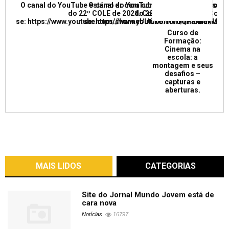
O canal do YouTube está no ar com conferências e mesas re
O canal do YouTube está no ar com conf
do 22º COLE de 2021. Confira e inscreva
do 22º COLE de 2021. Confir
se: https://www.youtube.com/channel/UCkUrNVUQPR4tdxMC
se: https://www.youtube.com/channel/
Curso de
Formação:
Cinema na
escola: a
montagem e seus
desafios –
capturas e
aberturas.
MAIS LIDOS
CATEGORIAS
Site do Jornal Mundo Jovem está de
cara nova
Notícias
16797