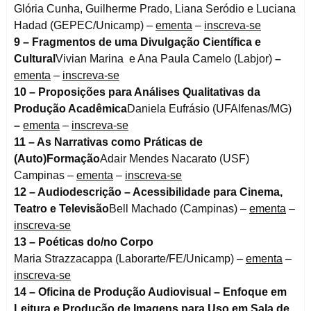
Glória Cunha, Guilherme Prado, Liana Seródio e Luciana
Hadad (GEPEC/Unicamp) –
ementa
–
inscreva-se
9 – Fragmentos de uma Divulgação Científica e
Cultural
Vivian Marina e Ana Paula Camelo (Labjor)
–
ementa
–
inscreva-se
10 – Proposições para Análises Qualitativas da
Produção Acadêmica
Daniela Eufrásio (UFAlfenas/MG)
–
ementa
–
inscreva-se
11 – As Narrativas como Práticas de
(Auto)Formação
Adair Mendes Nacarato (USF)
Campinas –
ementa
–
inscreva-se
12 – Audiodescrição – Acessibilidade para Cinema,
Teatro e Televisão
Bell Machado (Campinas) –
ementa
–
inscreva-se
13 – Poéticas do/no Corpo
Maria Strazzacappa (Laborarte/FE/Unicamp) –
ementa
–
inscreva-se
14 – Oficina de Produção Audiovisual – Enfoque em
Leitura e Produção de Imagens para Uso em Sala de