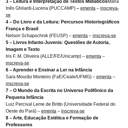
3 – Leitura e Interpretação de Textos Midiáticos
Maria
Inês Ghilardi-Lucena (PUCCAMP)
–
ementa
–
inscreva-
se
4 – Do Livro e da Leitura: Percursos Historiográficos
França e Brasil
Nelson Schapochnik (FEUSP) –
ementa
–
inscreva-se
5 – Livros Infanto-Juvenis: Questões de Autoria,
Imagem e Texto
Iris F. M. Oliveira (ALLE/FE/Unicamp) –
ementa
–
inscreva-se
6 – Aprender e Ensinar a Ler na Infância
Sara Mourão Monteiro (FaE/Ceale/UFMG) –
ementa
–
inscreva-se
7 – O Mundo da Escrita no Universo Polifônico da
Pequena Infância
Luiz Percival Leme de Britto (Universidade Federal do
Oeste do Pará) –
ementa
–
inscreva-se
8 – Arte, Educação Estética e Formação de
Professores