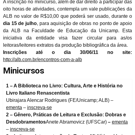
A inscrição no minicurso, além de dar direito a participar das
oito horas de atividades, contempla um vale publicações da
ALB no valor de R$10,00 que poderá ser usado, durante o
dia 15 de julho
, para aquisição de obras no ponto de apoio
da ALB na Faculdade de Educação da Unicamp. Esta
iniciativa da entidade visa fazer circular para as/os
leitoras/leitores extratos da produção bibliográfica da área.
Inscrições até o dia 30/06/11 no site:
http://alb.com.br/encontros-com-a-alb
Minicursos
1 – A Biblioteca no Livro: Cultura, Arte e História no
Livro Italiano Renascentista
Ubirajara Alencar Rodrigues (FE/Unicamp; ALB) –
ementa
–
inscreva-se
2 – Gênero, Práticas de Leitura e Exclusão: Dobras e
Desdobramentos
Anete Abramovicz (UFSCar)
–
ementa
–
inscreva-se