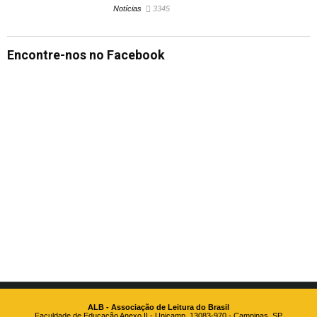
Notícias
3345
Encontre-nos no Facebook
ALB - Associação de Leitura do Brasil
Faculdade de Educação Anexo II - Unicamp, 13083-970 - Campinas, SP