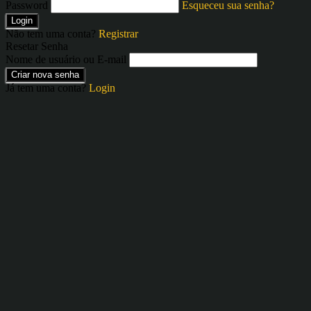
Password
Esqueceu sua senha?
Login
Não tem uma conta?
Registrar
Resetar Senha
Nome de usuário ou E-mail
Criar nova senha
Já tem uma conta?
Login