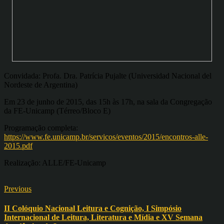
Convidada: Profa. Dra. Patrícia Pujalte (Universidad Nacional del
Nordeste de Argentina)
Em 23 de junho de 2015, das 15h às 17h, na sala da Congregação
da FE-Unicamp (Térreo/Bloco E)
Programação completa:
https://www.fe.unicamp.br/servicos/eventos/2015/encontros-alle-
2015.pdf
Realização: ALLE/FE-Unicamp
Previous
II Colóquio Nacional Leitura e Cognição, I Simpósio
Internacional de Leitura, Literatura e Mídia e XV Semana