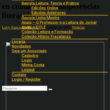
Revista Leitura: Teoria e Prática
en cuanto a sus competencias
Edições Online
Edições Anteriores
literarias
Revista Linha Mestra
Anais – O Professor e a Leitura do Jornal
Anais – COLE
Lucy Aparecida Rudék
19 de junho de 2015
Notícias
Coleção Leitura e Formação
Coleção Hilário Fracalanza
Livraria
Novidades
Seja um Associado
Cadastro
Login
Minha Conta
Logout
Contato
Login / Register