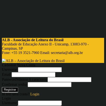
ALB - Associação de Leitura do Brasil
Faculdade de Educação Anexo II - Unicamp, 13083-970 -
Campinas, SP
Fone: +55 19 3521-7960 Email:
secretaria@alb.org.br
Cadastrar Nova Conta
Username
Email
Password
Mínimo 6 caracteres
Confirmar senha
Registrar
Já tem uma conta?
Login
Login
Username