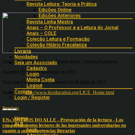
Revista Leitura: Teoria e Prática
Edições Online
Edições Anteriores
Revista Linha Mestra
Anais – O Professor e a Leitura do Jornal
Anais – COLE
Coleção Leitura e Formação
Coleção Hilário Fracalanza
Livraria
Novidades
Onde: Heathrow Windsor Marriott Hotel, Londres/Inglaterra
Seja um Associado
Cadastro
Quando: 09 a 11 de novembro de 2015
Login
Minha Conta
Prazo para submissão de resumos: 01 de julho de 2015
Logout
Contato
Saiba mais:
http://www.liceducation.org/LICE_Home.html
Login / Register
Previous
Home
ENCONTROS DO ALLE - Provocación de la lectura - Los
ALB
comportamientos lectores de los ingresantes universitarios en
back
cuanto a sus competencias literarias