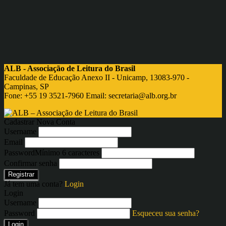
ALB - Associação de Leitura do Brasil
Faculdade de Educação Anexo II - Unicamp, 13083-970 -
Campinas, SP
Fone: +55 19 3521-7960 Email:
secretaria@alb.org.br
Cadastrar Nova Conta
Username
Email
Password
Mínimo 6 caracteres
Confirmar senha
Registrar
Já tem uma conta?
Login
Login
Username
Password
Esqueceu sua senha?
Login