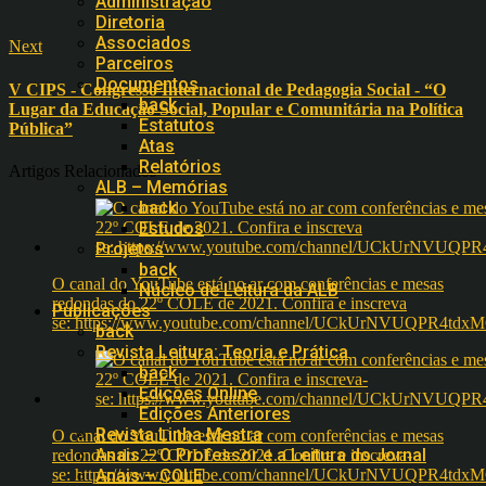
Administração
Diretoria
Associados
Next
Parceiros
Documentos
V CIPS - Congresso Internacional de Pedagogia Social - “O
back
Lugar da Educação Social, Popular e Comunitária na Política
Estatutos
Pública”
Atas
Relatórios
Artigos Relacionados
ALB – Memórias
back
Estudos
Projetos
back
O canal do YouTube está no ar com conferências e mesas
Núcleo de Leitura da ALB
redondas do 22º COLE de 2021. Confira e inscreva
Publicações
se: https://www.youtube.com/channel/UCkUrNVUQPR4t
back
Revista Leitura: Teoria e Prática
back
Edições Online
Edições Anteriores
Revista Linha Mestra
O canal do YouTube está no ar com conferências e mesas
Anais – O Professor e a Leitura do Jornal
redondas do 22º COLE de 2021. Confira e inscreva-
se: https://www.youtube.com/channel/UCkUrNVUQPR4t
Anais – COLE