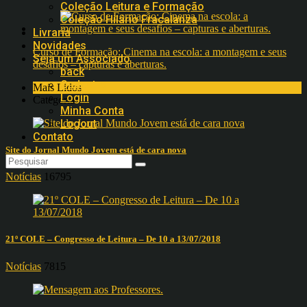
Coleção Leitura e Formação
Coleção Hilário Fracalanza
Livraria
Novidades
Curso de Formação: Cinema na escola: a montagem e seus
Seja um Associado
desafios – capturas e aberturas.
back
Cadastro
Mais Lidos
Login
Categorias
Minha Conta
Logout
Contato
Site do Jornal Mundo Jovem está de cara nova
Notícias
16795
21º COLE – Congresso de Leitura – De 10 a 13/07/2018
Notícias
7815