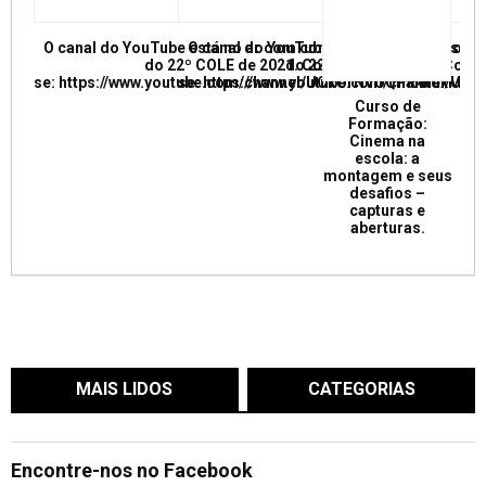
O canal do YouTube está no ar com conferências e mesas re
O canal do YouTube está no ar com conf
do 22º COLE de 2021. Confira e inscreva
do 22º COLE de 2021. Confir
se: https://www.youtube.com/channel/UCkUrNVUQPR4tdxMC
se: https://www.youtube.com/channel/
Curso de
Formação:
Cinema na
escola: a
montagem e seus
desafios –
capturas e
aberturas.
MAIS LIDOS
CATEGORIAS
Encontre-nos no Facebook