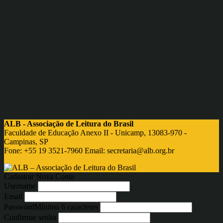
ALB - Associação de Leitura do Brasil
Faculdade de Educação Anexo II - Unicamp, 13083-970 -
Campinas, SP
Fone: +55 19 3521-7960 Email:
secretaria@alb.org.br
Cadastrar Nova Conta
Username
Email
Password
Mínimo 6 caracteres
Confirmar senha