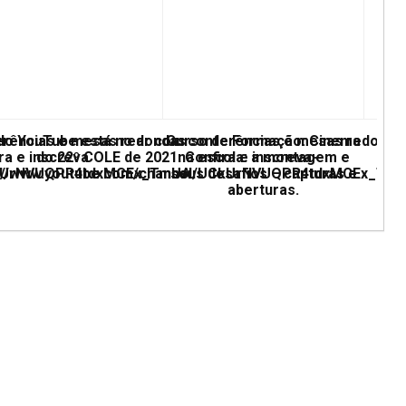
erências e mesas redondas
 do YouTube está no ar com conferências e mesas redonda
Curso de Formação: Cinema
ra e inscreva
do 22º COLE de 2021. Confira e inscreva-
na escola: a montagem e
UCkUrNVUQPR4tdxMCEx_TmUA
ps://www.youtube.com/channel/UCkUrNVUQPR4tdxMCEx_Tm
seus desafios – capturas e
aberturas.