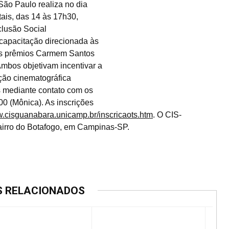
 São Paulo realiza no dia
tais, das 14 às 17h30,
clusão Social
capacitação direcionada às
os prêmios Carmem Santos
mbos objetivam incentivar a
ução cinematográfica
s mediante contato com os
0 (Mônica). As inscrições
.cisguanabara.unicamp.br/inscricaots.htm
. O CIS-
bairro do Botafogo, em Campinas-SP.
S RELACIONADOS