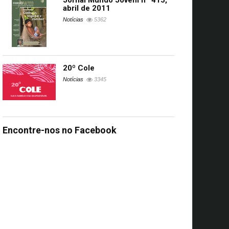
Jornal Mundo Jovem nº 415,
abril de 2011
Notícias
5362
20º Cole
s
Notícias
3345
UA
Encontre-nos no Facebook