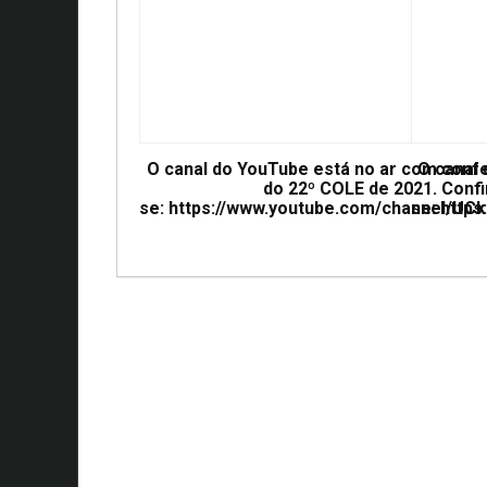
O canal do YouTube está no ar com conf
O canal
do 22º COLE de 2021. Confi
se: https://www.youtube.com/channel/
se: htt