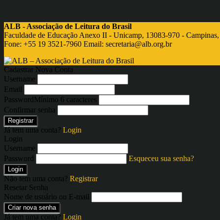
ALB - Associação de Leitura do Brasil
Faculdade de Educação Anexo II - Unicamp, 13083-970 - Campinas,
Fone: +55 19 3521-7960 Email:
secretaria@alb.org.br
Cadastrar Nova Conta
Username
Email
Password
Mínimo 6 caracteres
Confirmar senha
Registrar
Já tem uma conta?
Login
Login
Username
Password
Esqueceu sua senha?
Login
Não tem uma conta?
Registrar
Resetar Senha
Nome de usuário ou E-mail
Criar nova senha
Já tem uma conta?
Login