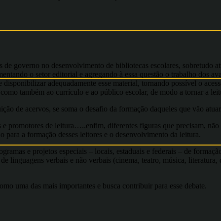
 de governo no desenvolvimento de bibliotecas escolares, sobretudo at
ntando o setor editorial e agregando à essa questão o trabalho dos av
 e disponibilizar adequadamente esse material, tornando possível o aces
como também ao currículo e ao público escolar, de modo a tornar a leitur
ição de acervos, se soma o desafio da formação daqueles que vão atuar 
promotores de leitura…..enfim, diferentes figuras que precisam, não 
ho para a formação desses leitores e o desenvolvimento da leitura.
amas e projetos especiais – locais, estaduais e federais – de formação 
e linguagens verbais e não verbais (cinema, teatro, música, literatura,
como uma das mais importantes e busca contribuir para esse debate.