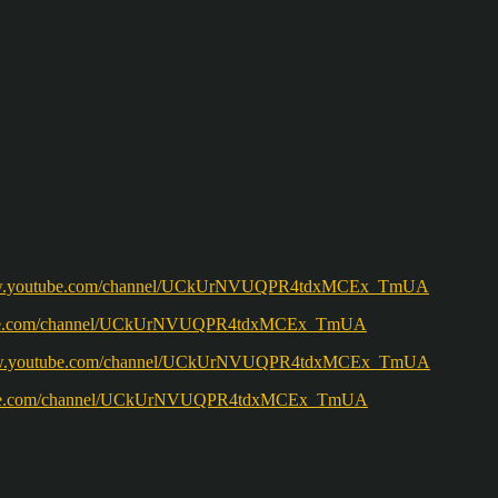
w.youtube.com/channel/UCkUrNVUQPR4tdxMCEx_TmUA
ww.youtube.com/channel/UCkUrNVUQPR4tdxMCEx_TmUA