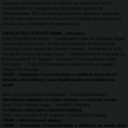
carregam um estigma e não encontram, na maioria das vezes,
possibilidades de superação das dificuldades que têm de
relacionamento. Discutir esses paradigmas e apresentar propostas
que possam superar a violência na escola constitui-se mais que um
desafio, uma necessidade em tempos atuais.
PROGRAMA MANHÃ 09h00 – Abertura
Edgar Salvadori de Decca – Coordenador Geral da Unicamp Sérgio
Antonio da Silva Leite – Diretor da Faculdade de Educação da
Unicamp Norma Sandra de Almeida Ferreira – Presidente da ALB
Cecília de Godoy Camargo Pavani – Departamento de Educação da
RACLuciene R. P. Togneta – Gepem/FE/UnicampÁurea Maria
Guimarães – Violar/FE/UnicampAna Maria Falcão de Aragão –
Gepec/FE/Unicamp
09h30 – Seminário: Desconstruindo a violência na escola IA
dinâmica da violência e suas manifestações no cotidiano da
escola
Profa. Dra.Áurea Maria Guimarães – Violar/FE/Unicamp
Identidades nômades: as tribos urbanas e o contexto escolar
Profa. Dra. Nathália Raggi – Violar/FE/Unicamp
A violência entre pares chamada bullying
Profa. Dra. Luciene R. P. Tognetta – Gepem/FE/Unicamp
12h00 – Intervalo para almoço
14h00 – Seminário: Desconstruindo a violência na escola IIAs