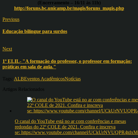
(Encerramento – 16/11 às 11h)
http://foruns.bc.unicamp.br/magis/foruns_magis.php
Previous
Educação bilíngue para surdos
Next
1º ELIL- "A formação do professor, o professor em formação:
práticas em sala de aula."
Tags:
ALB
Eventos Acadêmicos
Notícias
Artigos Relacionados
O canal do YouTube está no ar com conferências e mesas
redondas do 22º COLE de 2021. Confira e inscreva
se: https://www.youtube.com/channel/UCkUrNVUQPR4t