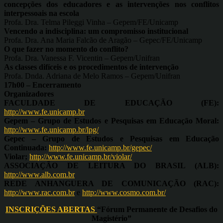
concepções dos educadores e as intervenções nos conflitos
interpessoais na escola
Profa. Dra. Telma Pileggi Vinha – Gepem/FE/Unicamp
Vencendo a indisciplina: um compromisso institucional
Profa. Dra. Ana Maria Falcão de Aragão – Gepec/FE/Unicamp
O que fazer no momento do conflito?
Profa. Dra. Vanessa F. Vicentin – Gepem/Unifran
As classes difíceis e os procedimentos de intervenção
Profa. Dnda. Adriana de Melo Ramos – Gepem/Unifran
17h00 – Encerramento
Organizadores
FACULDADE DE EDUCAÇÃO (FE):
http://www.fe.unicamp.br
Gepem – Grupo de Estudos e Pesquisas em Educação Moral:
http://www.fe.unicamp.br/lpg/
Gepec – Grupo de Estudos e Pesquisas em Educação
Continuada:
http://www.fe.unicamp.br/gepec/
Violar;
http://www.fe.unicamp.br/violar/
ASSOCIAÇÃO DE LEITURA DO BRASIL (ALB):
http://www.alb.com.br
REDE ANHANGUERA DE COMUNICAÇÃO (RAC):
http://www.rac.com.br
e
http://www.cosmo.com.br/
INSCRIÇÕES ABERTAS
“Fórum Permanente de Desafios do
Magistério”