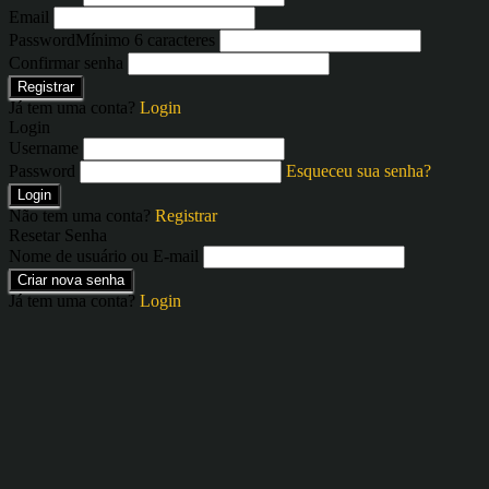
Email
Password
Mínimo 6 caracteres
Confirmar senha
Registrar
Já tem uma conta?
Login
Login
Username
Password
Esqueceu sua senha?
Login
Não tem uma conta?
Registrar
Resetar Senha
Nome de usuário ou E-mail
Criar nova senha
Já tem uma conta?
Login