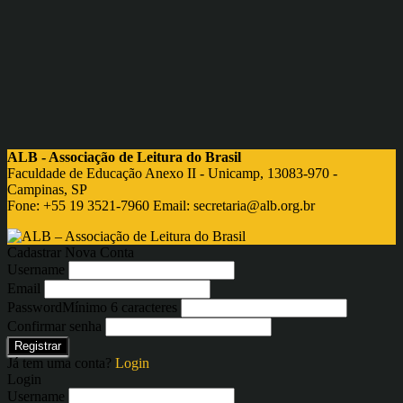
ALB - Associação de Leitura do Brasil
Faculdade de Educação Anexo II - Unicamp, 13083-970 -
Campinas, SP
Fone: +55 19 3521-7960 Email:
secretaria@alb.org.br
Cadastrar Nova Conta
Username
Email
Password
Mínimo 6 caracteres
Confirmar senha
Registrar
Já tem uma conta?
Login
Login
Username