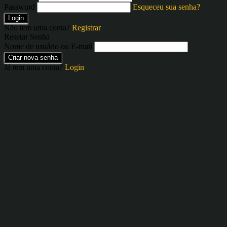
Password
Esqueceu sua senha?
Login
Não tem uma conta?
Registrar
Resetar Senha
Nome de usuário ou E-mail
Criar nova senha
Já tem uma conta?
Login