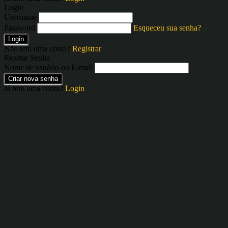
Login
Username
Password
Esqueceu sua senha?
Login
Não tem uma conta?
Registrar
Resetar Senha
Nome de usuário ou E-mail
Criar nova senha
Já tem uma conta?
Login