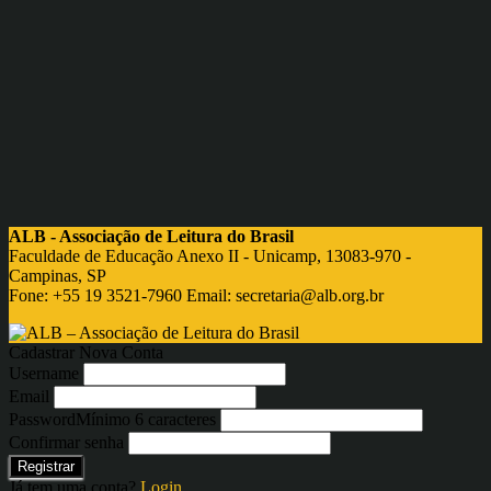
ALB - Associação de Leitura do Brasil
Faculdade de Educação Anexo II - Unicamp, 13083-970 -
Campinas, SP
Fone: +55 19 3521-7960 Email:
secretaria@alb.org.br
Cadastrar Nova Conta
Username
Email
Password
Mínimo 6 caracteres
Confirmar senha
Registrar
Já tem uma conta?
Login