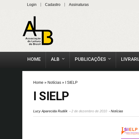
Login
Cadastro
Assinaturas
HOME
ALB
PUBLICAÇÕES
LIVRARI
Home
»
Notícias
»
I SIELP
I SIELP
Lucy Aparecida Rudék
2 de dezembro de 2010
Notícias