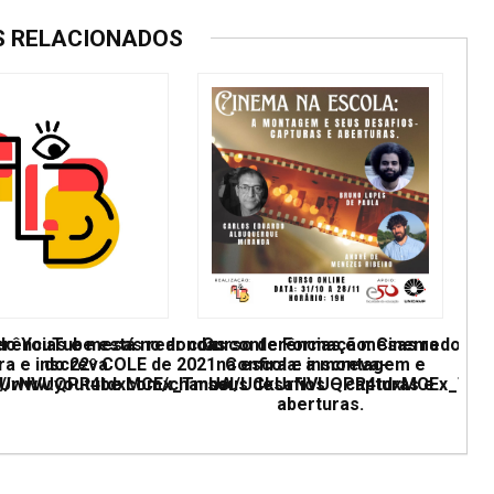
S RELACIONADOS
erências e mesas redondas
 do YouTube está no ar com conferências e mesas redonda
Curso de Formação: Cinema
ra e inscreva
do 22º COLE de 2021. Confira e inscreva-
na escola: a montagem e
UCkUrNVUQPR4tdxMCEx_TmUA
ps://www.youtube.com/channel/UCkUrNVUQPR4tdxMCEx_Tm
seus desafios – capturas e
aberturas.