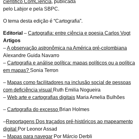
científico ComCiência
, publicada
pelo Labjor e pela SBPC.
O tema desta edição é “Cartografia”.
Editorial
–
Cartografia: entre ciência e poesia Carlos Vogt
Artigos
–
A observação astronômica na América pré-colombiana
Alexandre Guida Navarro
–
Cartografia e análise política: mapas políticos ou a política
em mapas?
Sonia Terron
–
Mapas como facilitadores na inclusão social de pessoas
com deficiência visual
Ruth Emilia Nogueira
–
Web arte e cartografias digitais
Maria Amelia Bulhões
–
Cartografia do excesso
Brian Holmes
–
Reportagens Dos traçados pré-históricos ao mapeamento
digital
Por Leonor Assad
–
Mapas para navegar
Por Márcio Derbli