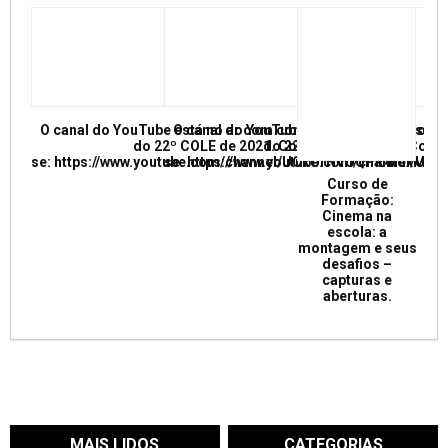
O canal do YouTube está no ar com conferências e mesas re
O canal do YouTube está no ar com conf
do 22º COLE de 2021. Confira e inscreva
do 22º COLE de 2021. Confir
se: https://www.youtube.com/channel/UCkUrNVUQPR4tdxMC
se: https://www.youtube.com/channel/
Curso de
Formação:
Cinema na
escola: a
montagem e seus
desafios –
capturas e
aberturas.
MAIS LIDOS
CATEGORIAS