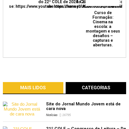
do 22º COLE de 2021. Confira e inscreva
do 22º COLE de 2021. Confir
se: https://www.youtube.com/channel/UCkUrNVUQPR4tdxMC
se: https://www.youtube.com/channel/
Curso de
Formação:
Cinema na
escola: a
montagem e seus
desafios –
capturas e
aberturas.
MAIS LIDOS
CATEGORIAS
Site do Jornal Mundo Jovem está de
cara nova
Notícias
16795
21º COLE – Congresso de Leitura – De