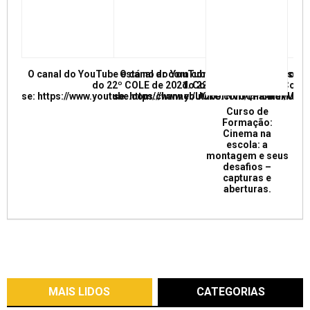
O canal do YouTube está no ar com conferências e mesas re
O canal do YouTube está no ar com conf
do 22º COLE de 2021. Confira e inscreva
do 22º COLE de 2021. Confir
se: https://www.youtube.com/channel/UCkUrNVUQPR4tdxMC
se: https://www.youtube.com/channel/
Curso de
Formação:
Cinema na
escola: a
montagem e seus
desafios –
capturas e
aberturas.
MAIS LIDOS
CATEGORIAS