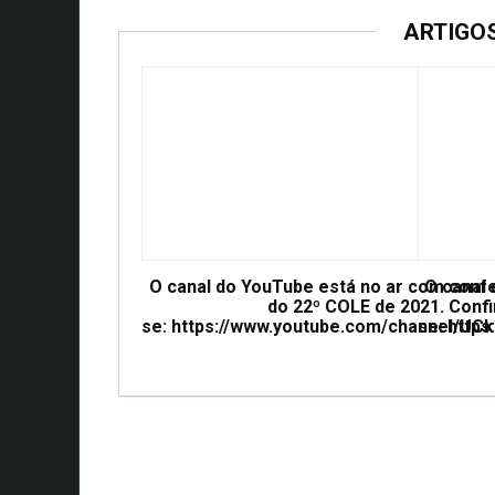
ARTIGO
O canal do YouTube está no ar com conf
O canal
do 22º COLE de 2021. Confi
se: https://www.youtube.com/channel/
se: htt