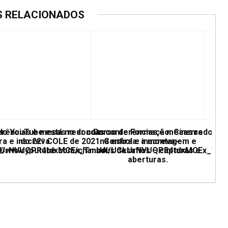
S RELACIONADOS
erências e mesas redondas
 do YouTube está no ar com conferências e mesas redonda
Curso de Formação: Cinema
ra e inscreva
do 22º COLE de 2021. Confira e inscreva-
na escola: a montagem e
UCkUrNVUQPR4tdxMCEx_TmUA
ps://www.youtube.com/channel/UCkUrNVUQPR4tdxMCEx_Tm
seus desafios – capturas e
aberturas.