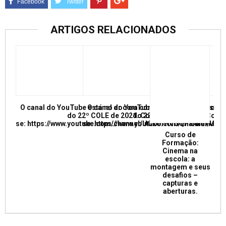
ARTIGOS RELACIONADOS
O canal do YouTube está no ar com conferências e mesas re
O canal do YouTube está no ar com conf
do 22º COLE de 2021. Confira e inscreva
do 22º COLE de 2021. Confir
se: https://www.youtube.com/channel/UCkUrNVUQPR4tdxMC
se: https://www.youtube.com/channel/
Curso de
Formação:
Cinema na
escola: a
montagem e seus
desafios –
capturas e
aberturas.