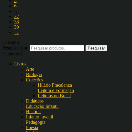
5
6
…
37
38
39
→
Carrinho
Pesquisar por:
Categorias
Livros
Arte
Biologia
Coleções
Hilário Fracalanza
Leitura e Formação
Leituras no Brasil
Didáticos
Educação Infantil
História
Infanto juvenil
Pedagogia
Poesia