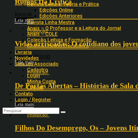
Rumos Da Critica
Revista Leitura: Teoria e Prática
Edições Online
R$
10,00
Edições Anteriores
Leia mais
Revista Linha Mestra
Anais – O Professor e a Leitura do Jornal
Promoção!
Anais – COLE
Coleção Leitura e Formação
Vidas arriscadas: O cotidiano dos jove
Coleção Hilário Fracalanza
Livraria
R$
77,00
R$
10,00
Novidades
Leia mais
Seja um Associado
Cadastro
Promoção!
Login
Minha Conta
De Portas Abertas – Histórias de Sala
Logout
Contato
R$
27,00
R$
10,00
Login / Register
Leia mais
Promoção!
Filhos Do Desemprego, Os – Jovens It