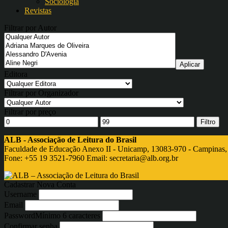
Sociologia
Revistas
Filtrar por Autor
Editora
Filtrar por Organizador
Filtrar por preço
Filtro
ALB - Associação de Leitura do Brasil
Faculdade de Educação Anexo II - Unicamp, 13083-970 - Campinas,
Fone: +55 19 3521-7960 Email:
secretaria@alb.org.br
Cadastrar Nova Conta
Username
Email
Password
Mínimo 6 caracteres
Confirmar senha