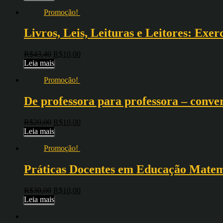
Promoção!
Livros, Leis, Leituras e Leitores: Exe
R$
43,40
R$
10,00
Leia mais
Promoção!
De professora para professora – conve
R$
20,00
R$
10,00
Leia mais
Promoção!
Práticas Docentes em Educação Matem
R$
30,00
R$
10,00
Leia mais