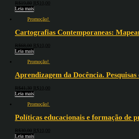
R$
19,80
R$
10,00
Leia mais
Promoção!
Cartografias Contemporaneas: Mapean
R$
68,00
R$
10,00
Leia mais
Promoção!
Aprendizagem da Docência. Pesquisas 
R$
41,30
R$
10,00
Leia mais
Promoção!
Políticas educacionais e formação de 
R$
30,00
R$
10,00
Leia mais