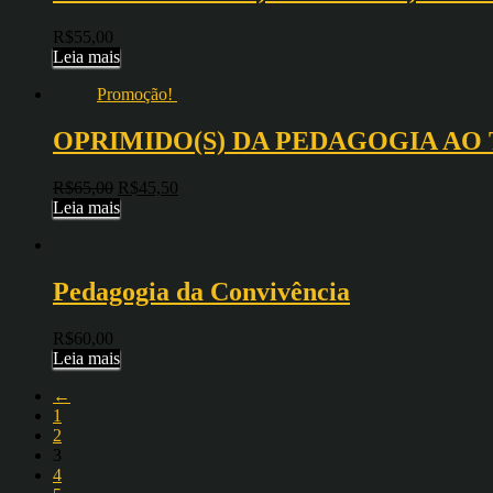
R$
55,00
Leia mais
Promoção!
OPRIMIDO(S) DA PEDAGOGIA AO
R$
65,00
R$
45,50
Leia mais
Pedagogia da Convivência
R$
60,00
Leia mais
←
1
2
3
4