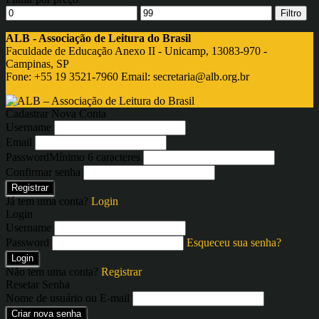
Filtro
ALB - Associação de Leitura do Brasil
Faculdade de Educação Anexo II - Unicamp, 13083-970 -
Campinas, SP
Fone: +55 19 3521-7960 Email:
secretaria@alb.org.br
Cadastrar Nova Conta
Username
Email
Password
Mínimo 6 caracteres
Confirmar senha
Registrar
Já tem uma conta?
Login
Login
Username
Password
Esqueceu sua senha?
Login
Não tem uma conta?
Registrar
Resetar Senha
Nome de usuário ou E-mail
Criar nova senha