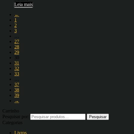
Leia mais
←
1
2
3
…
27
28
29
30
31
32
33
…
37
38
39
→
Carrinho
Pesquisar por:
Categorias
Livros