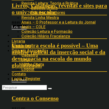
Revista Leitura: Teoria e Prática
Livros, Catálogos, revistas e sites para
Edições Online
o universo escolar
Edições Anteriores
Revista Linha Mestra
Anais – O Professor e a Leitura do Jornal
R$
15,00
R$
10,00
Anais – COLE
Leia mais
Coleção Leitura e Formação
Coleção Hilário Fracalanza
Livraria
Uma outra escola é possível – Uma
Novidades
Seja um Associado
análise radical da inserção social e da
Cadastro
democracia na escola do mundo
Login
globalizado.
Minha Conta
Logout
Contato
R$
15,00
Login / Register
Leia mais
Contra o Consenso
R$
15,00