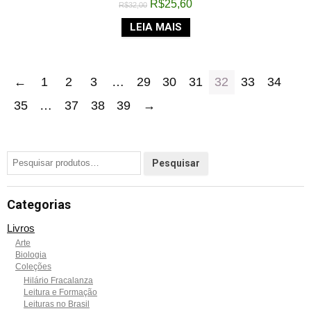
R$
25,60
R$
32,00
LEIA MAIS
←
1
2
3
…
29
30
31
32
33
34
35
…
37
38
39
→
Categorias
Livros
Arte
Biologia
Coleções
Hilário Fracalanza
Leitura e Formação
Leituras no Brasil