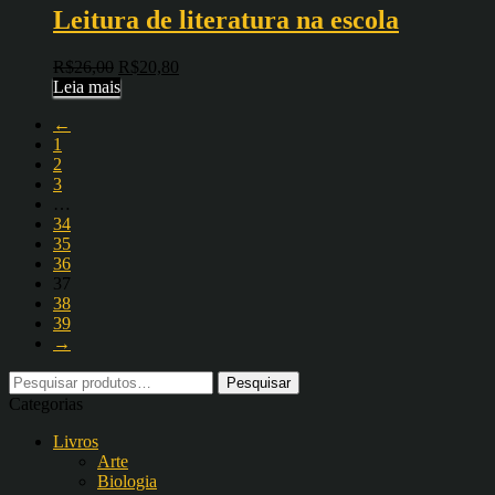
Leitura de literatura na escola
R$
26,00
R$
20,80
Leia mais
←
1
2
3
…
34
35
36
37
38
39
→
Pesquisar
por:
Categorias
Livros
Arte
Biologia