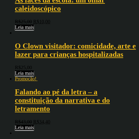
As faces da escola: um olhar
caleidoscópico
R$
25,00
R$
10,00
Leia mais
O Clown visitador: comicidade, arte e
lazer para crianças hospitalizadas
R$
25,00
Leia mais
Promoção!
Falando ao pé da letra – a
constituição da narrativa e do
letramento
R$
43,00
R$
34,40
Leia mais