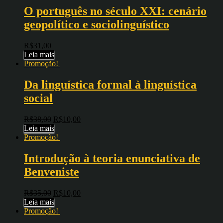
O português no século XXI: cenário
geopolítico e sociolinguístico
R$
31,00
Leia mais
Promoção!
Da linguística formal à linguística
social
R$
38,00
R$
10,00
Leia mais
Promoção!
Introdução à teoria enunciativa de
Benveniste
R$
35,00
R$
10,00
Leia mais
Promoção!