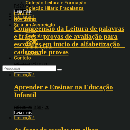
Coleção Leitura e Formação
R$
20,00
Coleção Hilário Fracalanza
Leia mais
Livraria
Promoção!
Novidades
Seja um Associado
Compreensão da Leitura de palavras
back
e frases – provas de avaliação para
Cadastro
Login
escolares em início de alfabetização –
Minha Conta
caderno de provas
Logout
Contato
R$
54,00
R$
10,00
Leia mais
Promoção!
Aprender e Ensinar na Educação
Infantil
R$
109,00
R$
87,20
Leia mais
Promoção!