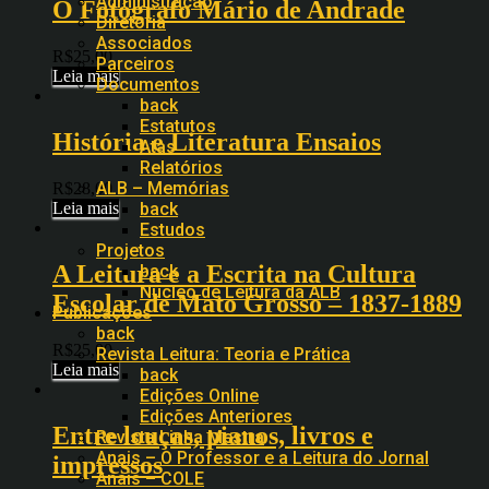
Administração
O Fotógrafo Mário de Andrade
Diretoria
Associados
R$
25,00
Parceiros
Leia mais
Documentos
back
Estatutos
História e Literatura Ensaios
Atas
Relatórios
ALB – Memórias
R$
28,00
Leia mais
back
Estudos
Projetos
A Leitura e a Escrita na Cultura
back
Núcleo de Leitura da ALB
Escolar de Mato Grosso – 1837-1889
Publicações
back
R$
25,00
Revista Leitura: Teoria e Prática
Leia mais
back
Edições Online
Edições Anteriores
Entre louças, pianos, livros e
Revista Linha Mestra
Anais – O Professor e a Leitura do Jornal
impressos
Anais – COLE