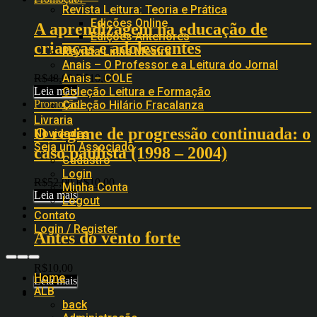
Revista Leitura: Teoria e Prática
Edições Online
A aprendizagem na educação de
Edições Anteriores
crianças e adolescentes
Revista Linha Mestra
Anais – O Professor e a Leitura do Jornal
Anais – COLE
R$
48,00
R$
10,00
Leia mais
Coleção Leitura e Formação
Promoção!
Coleção Hilário Fracalanza
Livraria
O regime de progressão continuada: o
Novidades
Seja um Associado
caso paulista (1998 – 2004)
Cadastro
Login
R$
52,00
R$
10,00
Minha Conta
Leia mais
Logout
Contato
Login / Register
Antes do vento forte
R$
10,00
Home
Leia mais
ALB
back