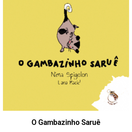
O Gambazinho Saruê