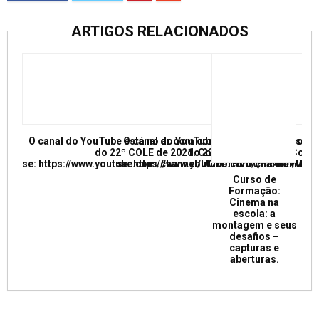
ARTIGOS RELACIONADOS
O canal do YouTube está no ar com conferências e mesas re
O canal do YouTube está no ar com conf
do 22º COLE de 2021. Confira e inscreva
do 22º COLE de 2021. Confir
se: https://www.youtube.com/channel/UCkUrNVUQPR4tdxMC
se: https://www.youtube.com/channel/
Curso de
Formação:
Cinema na
escola: a
montagem e seus
desafios –
capturas e
aberturas.